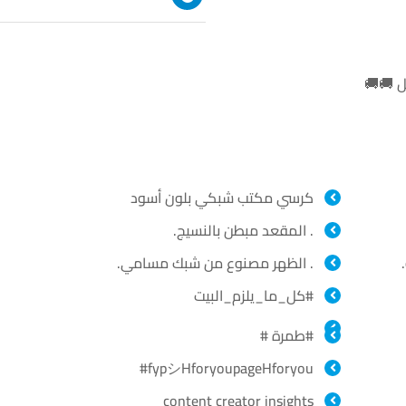
ل 🚚🚚
كرسي مكتب شبكي بلون أسود
. المقعد مبطن بالنسيج.
. الظهر مصنوع من شبك مسامي.
#كل_ما_يلزم_البيت
#طمرة #
fypシHforyoupageHforyou#
content creator insights