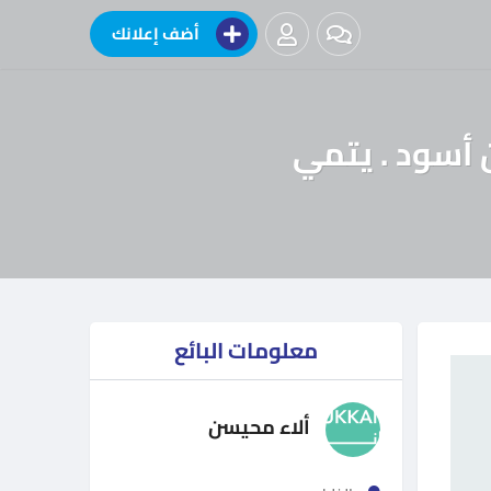
أضف إعلانك
معلومات البائع
ألاء محيسن