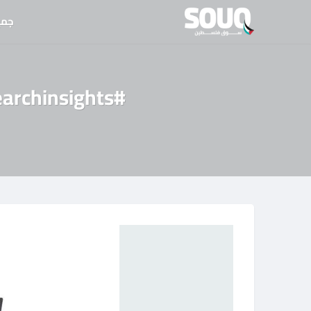
نتقل
جمي
لى
لمحتوى
#creatorsearchinsights كرسي مكتب شبكي بلون أسود . يتمي