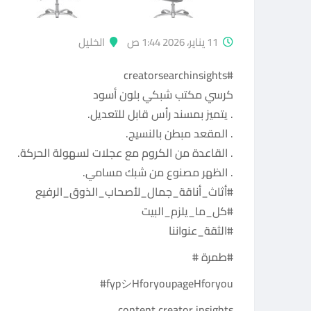
11 يناير، 2026 1:44 ص
الخليل
#creatorsearchinsights
كرسي مكتب شبكي بلون أسود
. يتميز بمسند رأس قابل للتعديل.
. المقعد مبطن بالنسيج.
. القاعدة من الكروم مع عجلات لسهولة الحركة.
. الظهر مصنوع من شبك مسامي.
#أثاث_أناقة_جمال_لأصحاب_الذوق_الرفيع
#كل_ما_يلزم_البيت
#الثقة_عنواننا
#طمرة #
fypシHforyoupageHforyou#
content creator insights