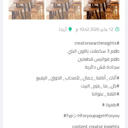
12 يناير، 2026 10:42 م
أريحا
#creatorsearchinsights
طقم 3 سكملات باللون البني
طقم فوانيس قطعتين
سجادة قش دائرية
#أثاث_أناقة_جمال_لأصحاب_الذوق_الرفيع
#كل_ما_يلزم_البيت
#الثقة_عنواننا
#طمرة #
fypシHforyoupageHforyou#
content creator insights