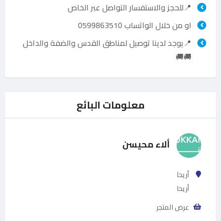
📍للحجز والاستفسار التواصل عبر الخاص
او من خلال الواتساب 0599863510
📍يوجد لدينا توصيل لمناطق القدس والضفة والداخل
🚚🚚
معلومات البائع
ألاء محيسن
أريحا
أريحا
عرض المتجر