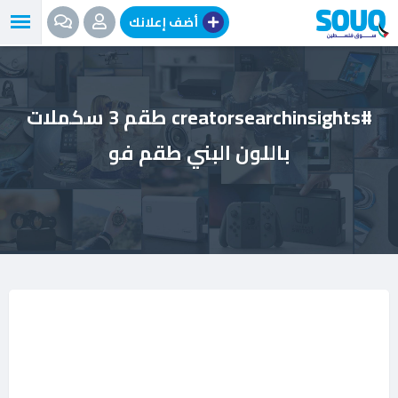
نتقل
أضف إعلانك
لى
لمحتوى
#creatorsearchinsights طقم 3 سكملات
باللون البني طقم فو