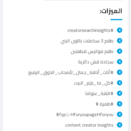
الميزات:
#creatorsearchinsights
طقم 3 سكملات باللون البني
طقم فوانيس قطعتين
سجادة قش دائرية
#أثاث_أناقة_جمال_لأصحاب_الذوق_الرفيع
#كل_ما_يلزم_البيت
#الثقة_عنواننا
#طمرة #
fypシHforyoupageHforyou#
content creator insights