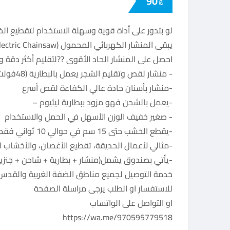
90
₪
لو بتدور على أداة قوية وسهلة الاستخدام لتقطيع ال
يبقى المنشار الكهربائي المحمول (Mini Electric Chainsaw) هو اختيارك المثالي ??
احصل على المنشار الحاد الأقوى ??لتقليم أكثر دقة 
‌-يقطع الخشب حتى 15 سم في حوالي 10 ثواني فقط ?
-مثالي لأعمال الحديقة، تقطيع الأغصان، والأخشاب 
-يأتي بصندوق يشمل(منشار + بطارية + شاحن + جنزير
خدمة التوصيل لجميع مناطق الضفة الغربية والقدس و
للاستفسار او الطلب يرجى مراسلة الصفحة
او التواصل على الواتساب
https://wa.me/970595779518