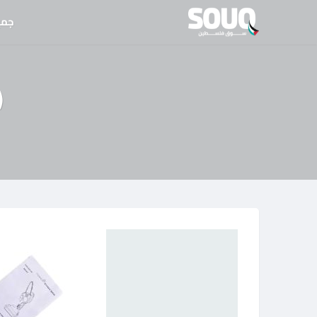
نتقل
جمي
لى
لمحتوى
(