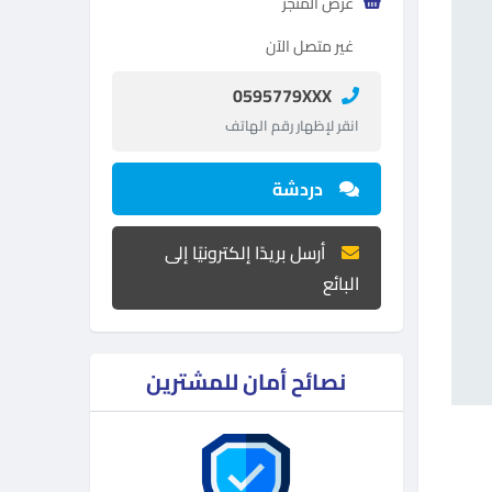
عرض المتجر
غير متصل الآن
0595779XXX
انقر لإظهار رقم الهاتف
دردشة
أرسل بريدًا إلكترونيًا إلى
البائع
نصائح أمان للمشترين