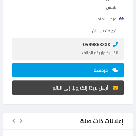
نابلس
عرض المتجر
غير متصل الآن
0599863XXX
انقر لإظهار رقم الهاتف
دردشة
أرسل بريدًا إلكترونيًا إلى البائع
إعلانات ذات صلة