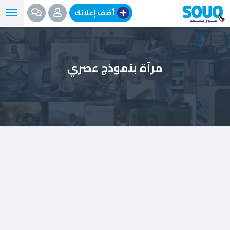
نتقل
أضف إعلانك
لى
لمحتوى
مرآة بنموذج عصري