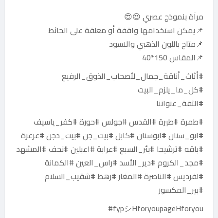
مرآة بنموذج عصري 😍😍
📌يمكن استخدامها واقفة أو معلقة على الحائط
📌متاح باللون الذهبي والاسود
📌المقاس 150*40
#أثاث_أناقة_جمال_لأصحاب_الذوق_الرفيع
#كل_ما_يلزم_البيت
#الثقة_عنواننا
#طمرة #طيرة #القدس #جولس #حورة #كفر_ياسيف
#ابو_سنان #ابوسنان #كابل #بيت_جن #بيت_دجن #عرعرة
#باقه #ترشيحا #بئر_السبع #عرابة #اعبلين #نحف #المشهد
#مجد_الكروم #دير_الأسد #راس_العين #الكمانة
#لفرديس #الناصرة #المغار #رهط #شقيب_السلام
#بير_المكسور
fypシHforyoupageHforyou#