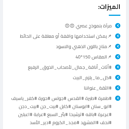
الميزات:
مرآة بنموذج عصري 😍😍
📌يمكن استخدامها واقفة أو معلقة على الحائط
📌متاح باللون الذهبي والاسود
📌المقاس 150*40
#أثاث_أناقة_جمال_لأصحاب_الذوق_الرفيع
#كل_ما_يلزم_البيت
#الثقة_عنواننا
#طمرة #طيرة #القدس #جولس #حورة #كفر_ياسيف
#ابو_سنان #ابوسنان #كابل #بيت_جن #بيت_دجن
#عرعرة #باقه #ترشيحا #بئر_السبع #عرابة #اعبلين
#نحف #المشهد #مجد_الكروم #دير_الأسد