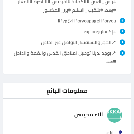
#راس_العين #الكمانة #لفرديس #الناصرة #المغار
#رهط #شقيب_السلام #بير_المكسور
fypシHforyoupageHforyou#
#إكسبلورexplore
📍للحجز والاستفسار التواصل عبر الخاص
📍يوجد لدينا توصيل لمناطق القدس والضفة والداخل
🚛🚗
معلومات البائع
ألاء محيسن
نابلس