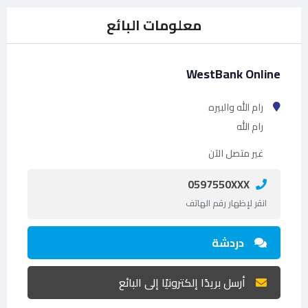
معلومات البائع
WestBank Online
رام الله والبيره
رام الله
غير متصل الآن
0597550XXX
انقر لإظهار رقم الهاتف
دردشة
أرسل بريدًا إلكترونيًا إلى البائع