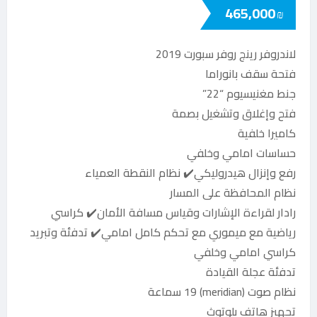
465,000
₪
لاندروفر رينج روفر سبورت 2019
فتحة سقف بانوراما
جنط مغنيسيوم “22”
فتح وإغلاق وتشغيل بصمة
كاميرا خلفية
حساسات امامي وخلفي
رفع وإنزال هيدروليكي✔️ نظام النقطة العمياء
نظام المحافظة على المسار
رادار لقراءة الإشارات وقياس مسافة الأمان✔️ كراسي
رياضية مع ميموري مع تحكم كامل امامي✔️ تدفئة وتبريد
كراسي امامي وخلفي
تدفئة عجلة القيادة
نظام صوت (meridian) 19 سماعة
تجهيز هاتف بلوتوث