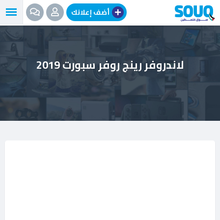
نتقل
أضف إعلانك
لى
لمحتوى
لاندروفر رينج روفر سبورت 2019