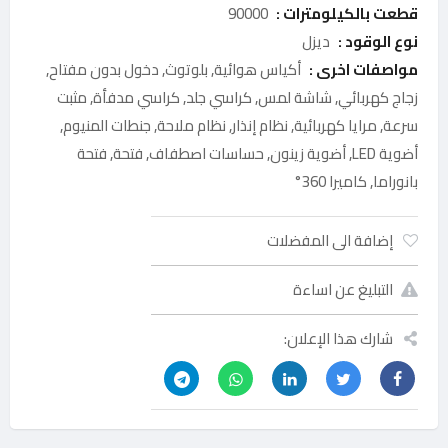
قطعت بالكيلومترات :
90000
نوع الوقود :
ديزل
مواصفات اخرى :
أكياس هوائية, بلوتوث, دخول بدون مفتاح,
زجاج كهربائي, شاشة لمس, كراسي جلد, كراسي مدفأة, مثبت
سرعة, مرايا كهربائية, نظام إنذار, نظام ملاحة, جنطات المنيوم,
أضوية LED, أضوية زينون, حساسات اصطفاف, فتحة, فتحة
بانوراما, كاميرا 360°
إضافة الى المفضلات
التبليغ عن اساءة
شارك هذا الإعلان: