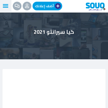
نتقل
أضف إعلانك
لى
لمحتوى
كيا سيرانتو 2021