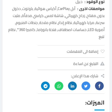
نوع الوقود :
ديزل
مواصفات اخرى :
أبل CarPlay, أكياس هوائية, بلوتوث, دخول
بدون مفتاح, زجاج كهربائي, شاشة لمس, كراسي مدفأة, مثبت
سرعة, مرايا كهربائية, نظام إنذار, نظام ملاحة, جنطات المنيوم,
أضوية LED, حساسات اصطفاف, فتحة بانوراما, كاميرا 360°, نظام
تتبع
إضافة الى المفضلات
التبليغ عن اساءة
شارك هذا الإعلان:
الميزات: