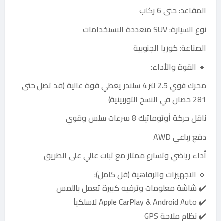
المقاعد: حتى 6 ركاب
نوع السيارة: SUV متعددة الاستخدامات
الصناعة: كوريا الجنوبية
🔹 القوة والأداء:
محرك قوي 2.5 لتر 4 سلندر يعطي قوة عالية (قد تصل حتى
281 حصان في النسخ التوربينية)
ناقل حركة أوتوماتيك 8 سرعات سلس وقوي
دفع رباعي AWD
أداء رياضي وتسارع ممتاز مع ثبات عالي على الطريق
🔹 التجهيزات والرفاهية (فل كامل):
✔️ شاشة معلومات وترفيه كبيرة تعمل باللمس
✔️ Apple CarPlay & Android Auto لاسلكياً
✔️ نظام ملاحة GPS