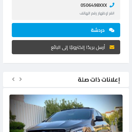
0506498XXX
انقر لإظهار رقم الهاتف
دردشة
أرسل بريدًا إلكترونيًا إلى البائع
إعلانات ذات صلة