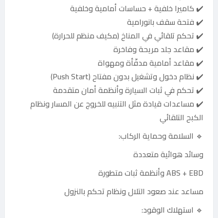
✔️ كاميرا خلفية + حساسات أمامية وخلفية
✔️ فتحة سقف بانورامية
✔️ تحكم تلقائي في المناخ (مكيف منظم للحرارة)
✔️ مقاعد جلد مريحة وفاخرة
✔️ مقاعد أمامية مدفّأة ومهواة
✔️ نظام دخول وتشغيل بدون مفتاح (Push Start)
✔️ تحكم في ثبات السيارة وأنظمة أمان متقدمة
✔️ مساعدات قيادة مثل التنبيه للخروج عن المسار ونظام
الكبح التلقائي
🔹 السلامة وحماية الركاب:
وسائد هوائية متعددة
ABS + EBD وأنظمة ثبات متطورة
مساعد عند صعود التلال ونظام تحكم بالنزول
🔹 استهلاك الوقود: