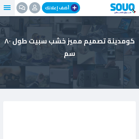
نتقل
أضف إعلانك
لى
لمحتوى
كومدينة تصميم مميز خشب سبيت طول ٨٠
سم