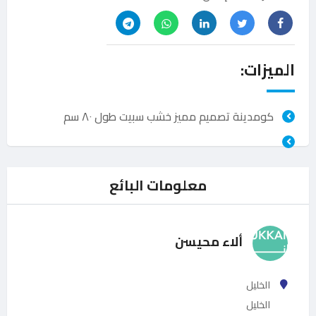
الميزات:
كومدينة تصميم مميز خشب سبيت طول ٨٠ سم
معلومات البائع
ألاء محيسن
الخليل
الخليل