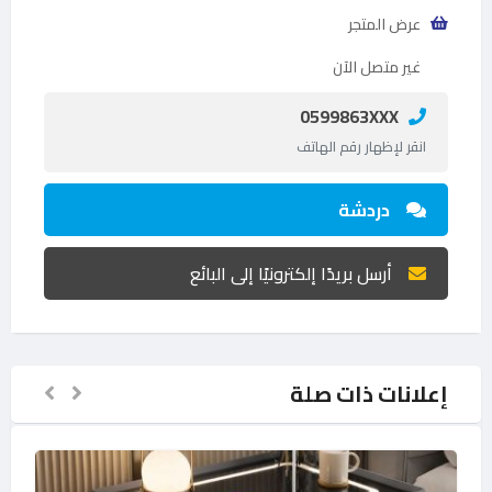
عرض المتجر
غير متصل الآن
0599863XXX
انقر لإظهار رقم الهاتف
دردشة
أرسل بريدًا إلكترونيًا إلى البائع
إعلانات ذات صلة