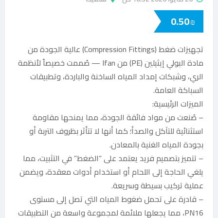
0.50
₪
تجهيزات ضغط (Compression Fittings) عالية الجودة من
مادة البولي إيثيلين (PE) من Ifan — صُممت خصيصاً لأنظمة
الري، وشبكات إمداد المياه الساخنة والباردة، وتطبيقات
السباكة العامة.
الميزات الرئيسية:
– صُنعت من مواد فائقة الجودة، مما يمنحها مقاومة
استثنائية للتآكل والصدأ؛ كما أنها لا تتأثر بظروف التربة أو
بجودة المياه الغنية بالمعادن.
– تتميز بتصميم فريد يعتمد على “الضغط” في التثبيت، مما
يلغي الحاجة إلى اللحام أو استخدام أدوات معقدة، ويضمن
عملية تركيب بسيطة وسريعة.
– قادرة على تحمل ضغوط المياه التي تصل إلى مستوى
PN16، مما يجعلها ملائمة لمجموعة واسعة من التطبيقات