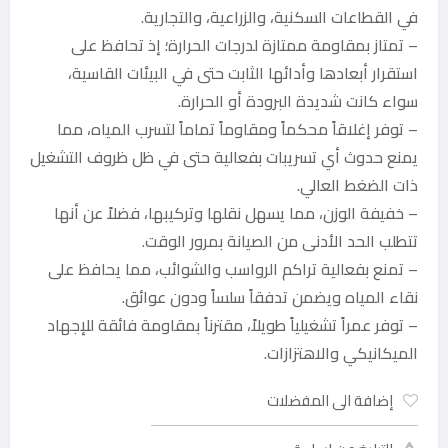
في القطاعات السكنية، والزراعية، والتجارية.
– تمتاز بمقاومة ممتازة لدرجات الحرارة؛ إذ تحافظ على
استقرار أبعادها وأدائها الثابت حتى في البيئات القاسية،
سواء كانت شديدة البرودة أو الحرارة.
– توفر إغلاقاً محكماً ومقاوماً تماماً لتسرب المياه، مما
يمنع حدوث أي تسريبات بفعالية حتى في ظل ظروف التشغيل
ذات الضغط العالي.
– خفيفة الوزن، مما يسهل نقلها وتركيبها، فضلاً عن أنها
تتطلب الحد الأدنى من الصيانة بمرور الوقت.
– تمنع بفعالية تراكم الرواسب والشوائب، مما يحافظ على
نقاء المياه ويضمن تدفقاً سلساً ودون عوائق.
– توفر عمراً تشغيلياً طويلاً، مقترناً بمقاومة فائقة للإجهاد
الميكانيكي والاهتزازات.
إضافة الى المفضلات