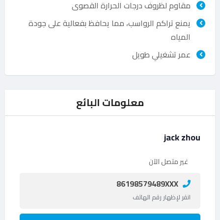
مقاوم لظروف درجات الحرارة القصوى
يمنع تراكم الرواسب، مما يحافظ بفعالية على جودة
المياه
عمر تشغيلي طويل
معلومات البائع
jack zhou
غير متصل الآن
86198579489XXX
انقر لإظهار رقم الهاتف