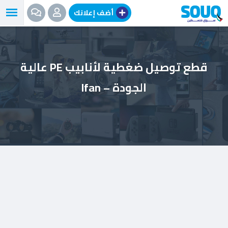
نتقل
أضف إعلانك
لى
لمحتوى
قطع توصيل ضغطية لأنابيب PE عالية
الجودة – Ifan