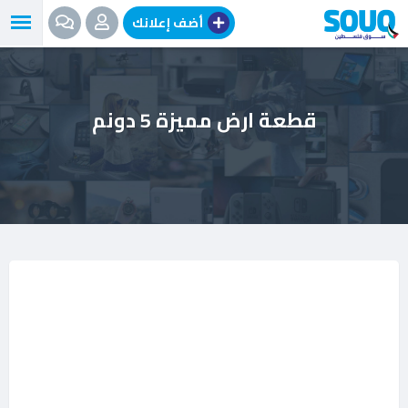
نتقل
أضف إعلانك
لى
لمحتوى
قطعة ارض مميزة 5 دونم