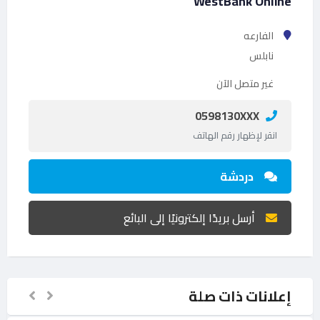
WestBank Online
الفارعه
نابلس
غير متصل الآن
0598130XXX
انقر لإظهار رقم الهاتف
دردشة
أرسل بريدًا إلكترونيًا إلى البائع
إعلانات ذات صلة