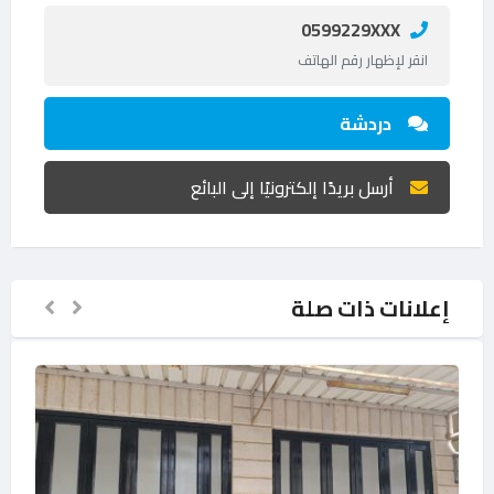
0599229XXX
انقر لإظهار رقم الهاتف
دردشة
أرسل بريدًا إلكترونيًا إلى البائع
إعلانات ذات صلة