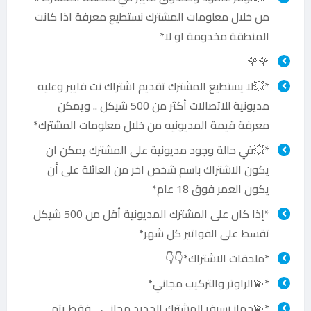
من خلال معلومات المشترك نستطيع معرفة اذا كانت
المنطقة مخدومة او لا*
🌹🌹
*💥لا يستطيع المشترك تقديم اشتراك نت فايبر وعليه
مديونية للاتصالات أكثر من 500 شيكل .. ويمكن
معرفة قيمة المديونيه من خلال معلومات المشترك*
*💥في حالة وجود مديونية على المشترك يمكن ان
يكون الاشتراك باسم شخص اخر من العائلة على أن
يكون العمر فوق 18 عام*
*إذا كان على المشترك المديونية أقل من 500 شيكل
تقسط على الفواتير كل شهر*
*ملحقات الاشتراك*👇👇
*💫الراوتر والتركيب مجاني*
*💫جهاز رسيفر للمشترك الجديد مجاني .. فقط يتم