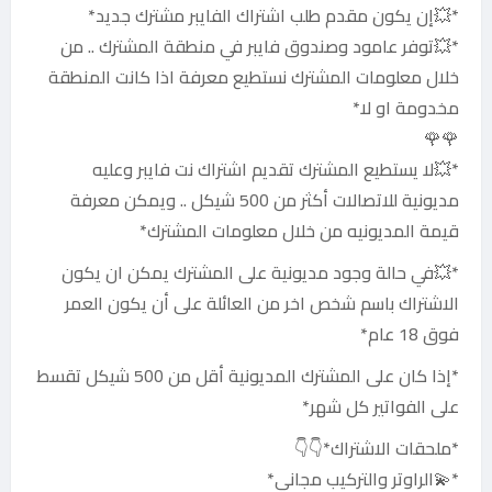
*💥إن يكون مقدم طلب اشتراك الفايبر مشترك جديد*
*💥توفر عامود وصندوق فايبر في منطقة المشترك .. من
خلال معلومات المشترك نستطيع معرفة اذا كانت المنطقة
مخدومة او لا*
🌹🌹
*💥لا يستطيع المشترك تقديم اشتراك نت فايبر وعليه
مديونية للاتصالات أكثر من 500 شيكل .. ويمكن معرفة
قيمة المديونيه من خلال معلومات المشترك*
*💥في حالة وجود مديونية على المشترك يمكن ان يكون
الاشتراك باسم شخص اخر من العائلة على أن يكون العمر
فوق 18 عام*
*إذا كان على المشترك المديونية أقل من 500 شيكل تقسط
على الفواتير كل شهر*
*ملحقات الاشتراك*👇👇
*💫الراوتر والتركيب مجاني*