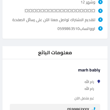
وشهر 12
💥💥💥💥💥💥💥💥💥💥💥💥💥💥💥💥💥💥
لتقديم الاشتراك تواصل معنا الآن على رسائل الصفحة
اوواتساب0599863510
معلومات البائع
marh bably
رام الله
رام الله
غير متصل الآن
0599863XXX