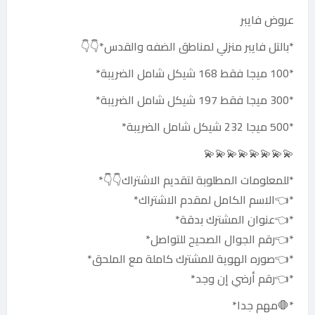
عروض فايبر
*بالتل فايبر منزلي لمناطق الضفه والقدس*👇👇
*100 ميجا فقط 168 شيكل شامل الضريبة*
*300 ميجا فقط 197 شيكل شامل الضريبة*
*500 ميجا 232 شيكل شامل الضريبة*
💫💫💫💫💫💫💫💫
*للمعلومات المطلوبة لتقديم الاشتراك👇👇*
*👈الاسم الكامل لمقدم الاشتراك*
*👈عنوان المشترك بدقة*
*👈رقم الجوال الصحيح للتواصل*
*👈صوره الهوية للمشترك كاملة مع الملحق*
*👈رقم أرضي إن وجد*
*🛑مهم جدا*