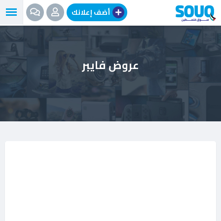
نتقل
أضف إعلانك
لى
لمحتوى
عروض فايبر