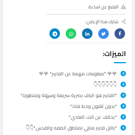
التبليغ عن اساءة
شارك هذا الإعلان:
الميزات:
🌹🌹 *معلومات مهمة عن الفايبر* 🌹🌹
👇👇👇👇👇👇
*الفايبر هو الياف بصرية سريعة وسهلة ومتطورة*
*بدون تلفون وخط نفاذ*
*يختلف عن النت العادي*
*بالتل فايبر منزلي لمناطق الضفه والقدس*👇👇