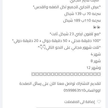
*انترنت فايبر التجاري*
*عرض التجاري للجميع لكل الضفه والقدس*
سرعه 70 ب 139 شيكل
سرعه 110ب 189 شيكل
💫💫
*مع تلفون ارضي 23 شيكل ثابت*
*100 دقيقة محلي + 50 دقيقة جوال + 20 دقيقة دولي*
*تلات شهور مجاني على النحو التالي👇👇*
شهر 4
شهر 8
وشهر 12
💥💥💥💥💥💥💥💥💥💥💥💥💥💥💥💥💥💥
لتقديم الاشتراك تواصل معنا الآن على رسائل الصفحة
اوواتساب0599863510
إضافة الى المفضلات