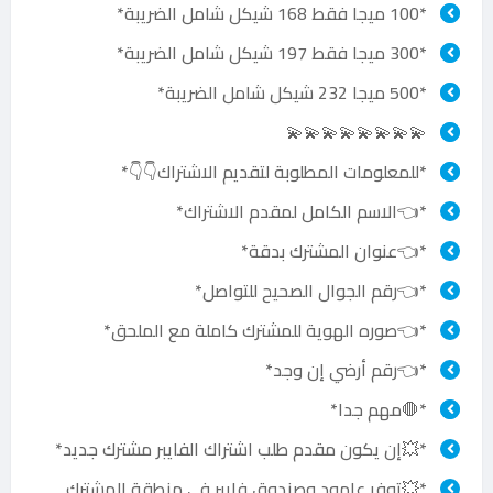
*100 ميجا فقط 168 شيكل شامل الضريبة*
*300 ميجا فقط 197 شيكل شامل الضريبة*
*500 ميجا 232 شيكل شامل الضريبة*
💫💫💫💫💫💫💫💫
*للمعلومات المطلوبة لتقديم الاشتراك👇👇*
*👈الاسم الكامل لمقدم الاشتراك*
*👈عنوان المشترك بدقة*
*👈رقم الجوال الصحيح للتواصل*
*👈صوره الهوية للمشترك كاملة مع الملحق*
*👈رقم أرضي إن وجد*
*🛑مهم جدا*
*💥إن يكون مقدم طلب اشتراك الفايبر مشترك جديد*
*💥توفر عامود وصندوق فايبر في منطقة المشترك ..