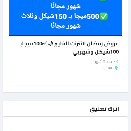
عروض رمضان لانترنت الفايبر 🌙 ✅100ميجابـ
100شيكل وشهريي
منذ 5 أشهر
نابلس
اترك تعليق