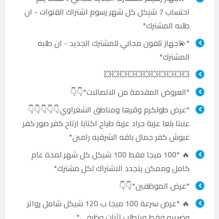
احتساب 7 شيكل كل شهر رسوم اشتراك القنوات - ان
طلبه المشترك*
*💫جهاز تلفون مجاني للمشترك الجديد - ان طلبه
المشترك*
💥💥💥💥💥💥💥💥💥💥💥
*العروض المقدمة من الاتصالات*👇👇
*عرض طولكرم وقرها ومناطق الشعراوي👇👇👇👇👇
عنبتا بلعا عزبة جراد عزبة طياح اكتابا ارتاح كفر صور كفر
عبوش كفر جمال باقه الشرقيه رامين*
🔥 *100 ميجا فقط 100 شيكل كل شهر لمدة عام
كامل وممكن يتجدد الاشتراك لكل مشترك*
*عرض الموظفين*👇👇
🔥 *عرض سرعة 100 ميجا ب 120 شيكل شامل رواتر
وضريبه فقط ويتطلب اثبات وظيفي*