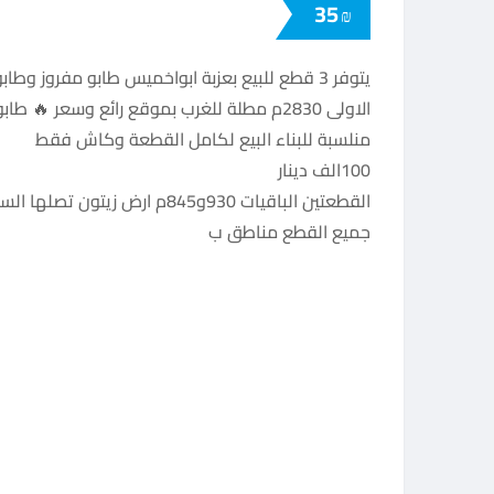
35
₪
يتوفر 3 قطع للبيع بعزبة ابواخميس طابو مفروز وطابو طولكرم بموقع مميز جدا
الاولى 2830م مطلة للغرب بموقع رائع وسعر 🔥 طابو مفروز وطابو طولكرم
منلسبة للبناء البيع لكامل القطعة وكاش فقط
100الف دينار
القطعتين الباقيات 930و845م ارض زيتون تصلها السيارة طابو مفروز المتر 30 دينار
جميع القطع مناطق ب