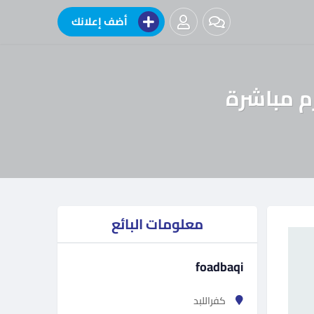
أضف إعلانك
م مباشرة
معلومات البائع
foadbaqi
كفراللبد