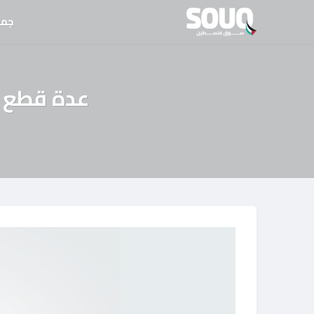
نتقل
جمي
لى
لمحتوى
عدة قطع ل