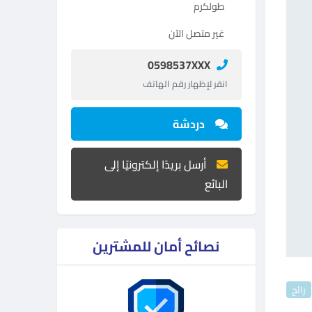
طولكرم
غير متصل الآن
0598537XXX
انقر لإظهار رقم الهاتف
دردشة
أرسل بريدًا إلكترونيًا إلى
البائع
نصائح أمان للمشترين
رائج