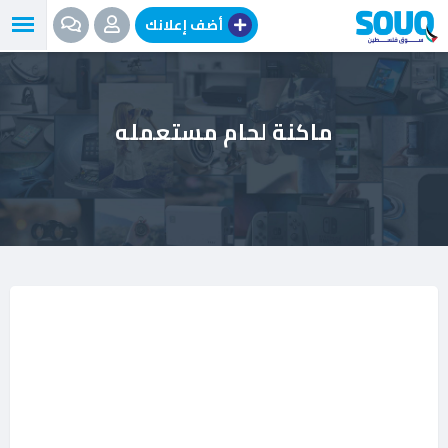
نتقل
أضف إعلانك
لى
لمحتوى
ماكنة لحام مستعمله