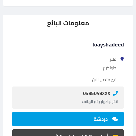
معلومات البائع
loayshadeed
علار
طولكرم
غير متصل الآن
0595049XXX
انقر لإظهار رقم الهاتف
دردشة