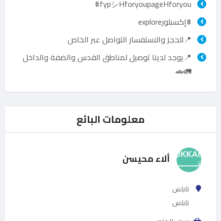
fypシHforyoupageHforyou#
#إكسبلورexplore
📍للحجز والاستفسار التواصل عبر الخاص
📍يوجد لدينا توصيل لمناطق القدس والضفة والداخل
🚛🚗
معلومات البائع
ألاء محيسن
نابلس
نابلس