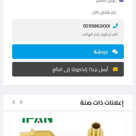
عرض المتجر
غير متصل الآن
0599863XXX
انقر لإظهار رقم الهاتف
دردشة
أرسل بريدًا إلكترونيًا إلى البائع
إعلانات ذات صلة