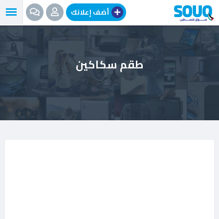
نتقل
أضف إعلانك
لى
لمحتوى
طقم سكاكين