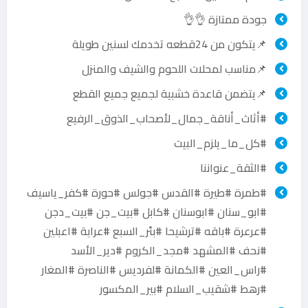
جودة ممتازة 👌👌
📌يتكون من 24قطعه تخدمك لسنين طويلة
📌مناسب لمحلات اللحوم والشيف والمنزل
📌يتضمن قاعدة خشبية لجميع جميع القطع
#أثاث_أناقة_جمال_لأصحاب_الذوق_الرفيع
#كل_ما_يلزم_البيت
#الثقة_عنواننا
#طمرة #طيرة #القدس #جولس #حورة #كفر_ياسيف
#ابو_سنان #ابوسنان #كابل #بيت_جن #بيت_دجن
#عرعرة #باقه #ترشيحا #بئر_السبع #عرابة #اعبلين
#نحف #المشهد #مجد_الكروم #دير_الأسد
#راس_العين #الكمانة #لفرديس #الناصرة #المغار
#رهط #شقيب_السلام #بير_المكسور