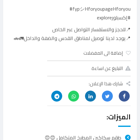
fypシHforyoupageHforyou#
#إكسبلورexplore
📍للحجز والاستفسار التواصل عبر الخاص
📍يوجد لدينا توصيل لمناطق القدس والضفة والداخل🚛🚗
إضافة الى المفضلات
التبليغ عن اساءة
شارك هذا الإعلان:
الميزات:
طقم سكاكين المطبخ المتكامل 😍😍