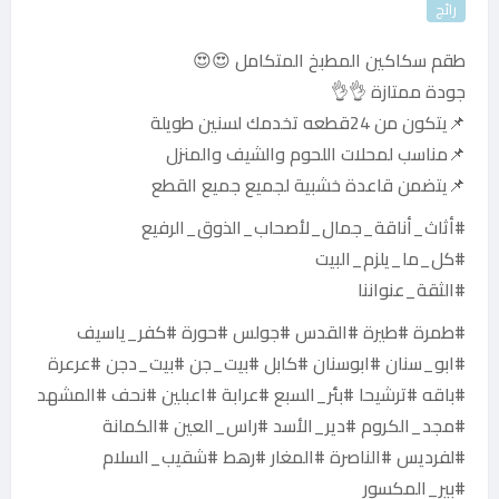
رائج
طقم سكاكين المطبخ المتكامل 😍😍
جودة ممتازة 👌👌
📌يتكون من 24قطعه تخدمك لسنين طويلة
📌مناسب لمحلات اللحوم والشيف والمنزل
📌يتضمن قاعدة خشبية لجميع جميع القطع
#أثاث_أناقة_جمال_لأصحاب_الذوق_الرفيع
#كل_ما_يلزم_البيت
#الثقة_عنواننا
#طمرة #طيرة #القدس #جولس #حورة #كفر_ياسيف
#ابو_سنان #ابوسنان #كابل #بيت_جن #بيت_دجن #عرعرة
#باقه #ترشيحا #بئر_السبع #عرابة #اعبلين #نحف #المشهد
#مجد_الكروم #دير_الأسد #راس_العين #الكمانة
#لفرديس #الناصرة #المغار #رهط #شقيب_السلام
#بير_المكسور