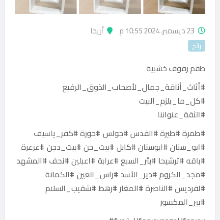
23 ديسمبر، 2024 10:55 م
أريحا
رائج
طقم رفوف خشبية
#أثاث_أناقة_جمال_لأصحاب_الذوق_الرفيع
#كل_ما_يلزم_البيت
#الثقة_عنواننا
#طمرة #طيرة #القدس #جولس #حورة #كفر_ياسيف
#ابو_سنان #ابوسنان #كابل #بيت_جن #بيت_دجن #عرعرة
#باقه #ترشيحا #بئر_السبع #عرابة #اعبلين #نحف #المشهد
#مجد_الكروم #دير_الأسد #راس_العين #الكمانة
#لفرديس #الناصرة #المغار #رهط #شقيب_السلام
#بير_المكسور