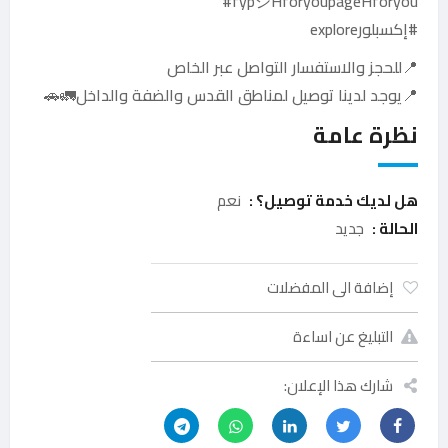
fypシHforyoupageHforyou#
#إكسبلورexplore
📍للحجز والاستفسار التواصل عبر الخاص
📍يوجد لدينا توصيل لمناطق القدس والضفة والداخل🚛🚗
نظرة عامة
هل لديك خدمة توصيل؟ :
نعم
الحالة :
جديد
إضافة الى المفضلات
التبليغ عن اساءة
شارك هذا الإعلان: