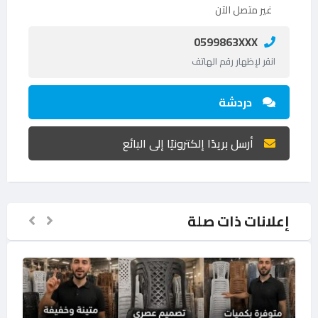
غير متصل الآن
0599863XXX
انقر لإظهار رقم الهاتف
دردشة
أرسل بريدًا إلكترونيًا إلى البائع
إعلانات ذات صلة