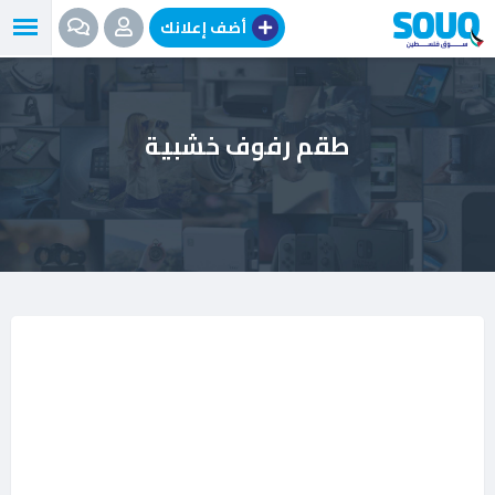
نتقل
أضف إعلانك
لى
لمحتوى
طقم رفوف خشبية