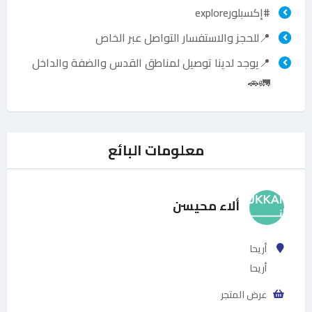
#إكسبلورexplore
📍للحجز والاستفسار التواصل عبر الخاص
📍يوجد لدينا توصيل لمناطق القدس والضفة والداخل
🚛🚗
معلومات البائع
ألاء محيسن
أريحا
أريحا
عرض المتجر