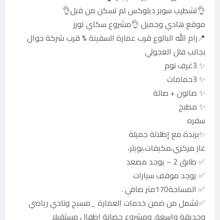
👌تشطيب سوبر ديلوكس لم تسكن من قبل👌‏ ‏
موقع هادي وجميل 👌مشروع سكاي تورز
📍رام الله البالوع قرب عمارة السفينة % قرب شركة جوال
بجانب فلل العجولي
✨ 3غرف نوم
✨ 3حمامات
✨ صالون + صالة
✨ مطبخ ‏
سفره
✨برندة مع إطلالة جميلة ‏
غاز مركزي،مكيفات،بويلر،
✅ طابق 2 – يوجد مصعد
✅ يوجد موقف سيارات
✅ المساحة170متر صافي .‏
‏✅تشمل من ضمن خدمات العمارة _مسبح ونادي رياضي
وحديقة واسعة. ومشروع حضانة اطفال مستقبلا