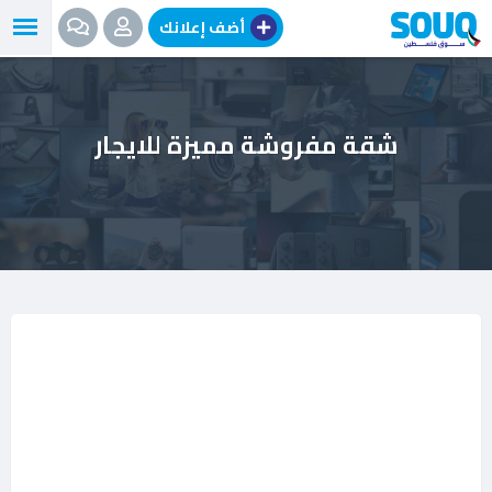
نتقل
أضف إعلانك
لى
لمحتوى
شقة مفروشة مميزة للايجار