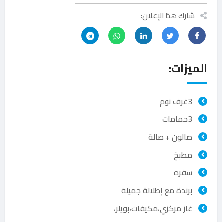
شارك هذا الإعلان:
الميزات:
3غرف نوم
3حمامات
صالون + صالة
مطبخ ‏
سفره
برندة مع إطلالة جميلة ‏
غاز مركزي،مكيفات،بويلر،