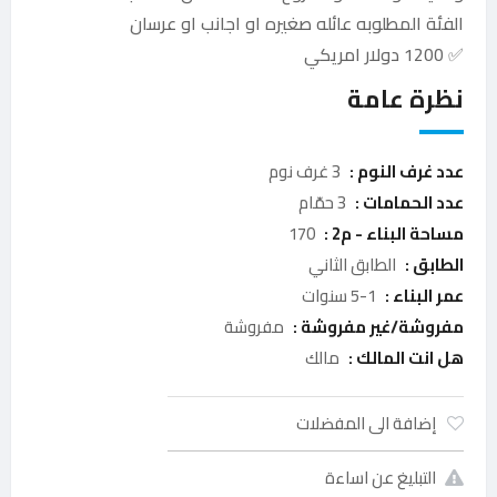
الفئة المطلوبه عائله صغيره او اجانب او عرسان
✅ 1200 دولار امريكي
نظرة عامة
عدد غرف النوم :
3 غرف نوم
عدد الحمامات :
3 حمّام
مساحة البناء - م2 :
170
الطابق :
الطابق الثاني
عمر البناء :
1-5 سنوات
مفروشة/غير مفروشة :
مفروشة
هل انت المالك :
مالك
إضافة الى المفضلات
التبليغ عن اساءة