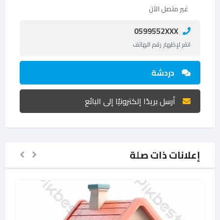
غير متصل الآن
0599552XXX
انقر لإظهار رقم الهاتف
دردشة
أرسل بريدًا إلكترونيًا إلى البائع
إعلانات ذات صلة