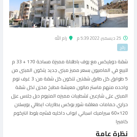
25 ديسمبر، 2022 5:39 م
رام الله
رائج
شقة دوبليكس مع روف باطلالة مميزة مساحة 170 + 33 م
للبيع في الماصيون بسعر مميز مبنى جديد يتكون المبنى من
5 طوابق كل طابق شقتين تتكون كل شقة من: 3 غرف نوم
واحده منهم ماستر صالون معيشة مطبخ مخزن لكل شقة
المبنى على شارعين تشطيبات مميزه المنيوم دبل جلاس عزل
حراري حمامات معلقه شور بوكس بطاريات ايطالي بورسلان
120×60 سيراميك اسباني ابواب داخليه قشره بلوط انتركوم
كاميرا
نظرة عامة