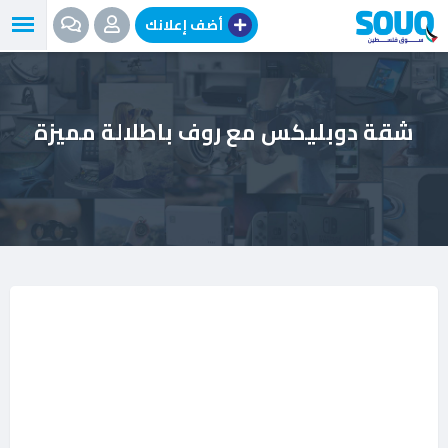
نتقل
أضف إعلانك
لى
لمحتوى
شقة دوبليكس مع روف باطلالة مميزة