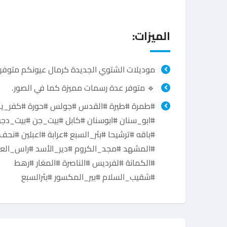
الميزات:
موديلات الشتوي الجديدة كرمال عيونكم متوفر
🔹 متوفر عدة رسمات مميزة كما في الصور.
#طمرة #طيرة #القدس #جولس #حورة #كفر_ي
#ابو_سنان #ابوسنان #كابل #بيت_جن #بيت_دجن
#باقه #ترشيحا #بئر_السبع #عرابة #اعبلين #نحف
#المشهد #مجد_الكروم #دير_الأسد #راس_الع
#الكمانة #لفرديس #الناصرة #المغار #رهط
#شقيب_السلام #بير_المكسور #بئرالسبع