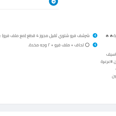
ة🔥🔥
شرشف فرو شتوي ثقيل مجوز 4 قطع (مع ملف فرو) :) :)
⭕ لحاف + ملف فرو + ٢ وجه مخدة.
اسيف
 #عرعرة
ين