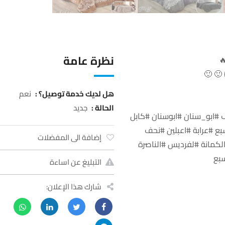
نظرة عامة
هل لديك خدمة توصيل؟ :
نعم
الحالة :
جديد
ابو_سنان #ابوسنان #كابل
ع #عرابة #اعبلين #نحف
إضافة الى المفضلات
كمانة #لفرديس #الناصرة
سبع
التبليغ عن اساءة
شارك هذا الإعلان: