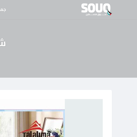
نتقل
جمي
لى
لمحتوى
شر