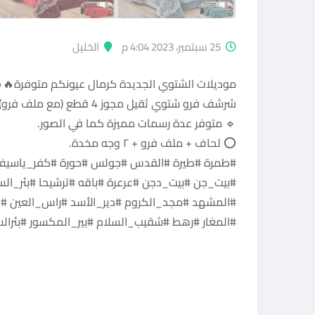
25 سبتمبر، 2023 4:04 م
الخليل
موديلات الشتوي الجديدة كرمال عيونكم متوفرة🔥
شرشف فرو شتوي ثقيل مجوز 4 قطع (مع ملف فرو) 🙂 🙂
🔹 متوفر عدة رسمات مميزة كما في الصور.
⭕ لحاف + ملف فرو + ٢ وجه مخدة.
#طمرة #طيرة #القدس #جولس #حورة #كفر_ياسيف #
#بيت_جن #بيت_دجن #عرعرة #باقه #ترشيحا #بئر_السب
#المشهد #مجد_الكروم #دير_الأسد #راس_العين #ال
#المغار #رهط #شقيب_السلام #بير_المكسور #بئرال