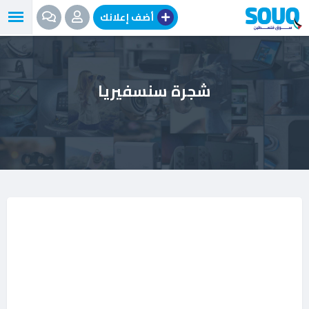
نتقل
أضف إعلانك
لى
لمحتوى
شجرة سنسفيريا