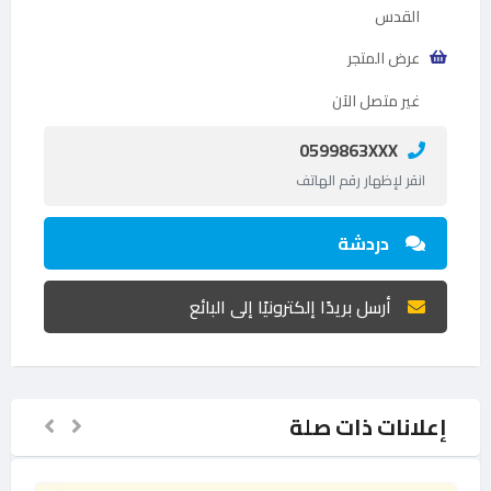
القدس
عرض المتجر
غير متصل الآن
0599863XXX
انقر لإظهار رقم الهاتف
دردشة
أرسل بريدًا إلكترونيًا إلى البائع
إعلانات ذات صلة