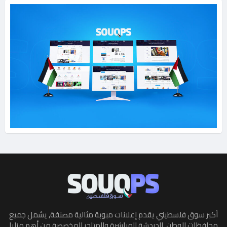
أكبر سوق فلسطيني يقدم إعلانات مبوبة مثالية مصنفة, يشمل جميع
محافظات الوطن. الدردشة المباشرة والمتاجر المخصصة من أهم مزايا