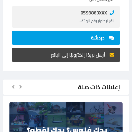
0599863XXX
انقر لإظهار رقم الهاتف
دردشة
أرسل بريدًا إلكترونيًا إلى البائع
إعلانات ذات صلة