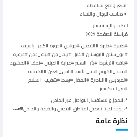
الشعر ومنع تساقطه
🔸مناسب للرجال والنساء.
للطلب والإستفسار
مُراسلة الصفحة 😍🤩
#طمرة #طيرة #القدس #جولس #حورة #كفر_ياسيف
#ابو_سنان #ابوسنان #كابل #بيت_جن #بيت_دجن #عرعرة
#باقه #ترشيحا #بئر_السبع #عرابة #اعبلين #نحف #المشهد
#مجد_الكروم #دير_الأسد #راس_العين #الكمانة
#لفرديس #الناصرة #المغار #رهط #شقيب_السلام
#بير_المكسور
📍للحجز والاستفسار التواصل عبر الخاص
📍يوجد لدينا توصيل لمناطق القدس والضفة والداخل🚛🚗
نظرة عامة