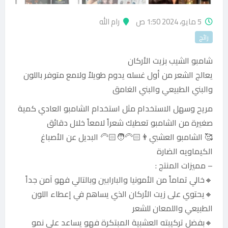
5 مايو، 2024 1:50 ص
رام الله
رائج
شامبو الشيب بزيت الأركان
يعالج الشعر من أول غسله يدوم طويلاً ولامع متوفر باللون
والبني الطبيعي والبني الغامق
مريح وسهل الاستخدام مثل استخدام الشامبو العادي كمية
صغيرة من الشامبو تعطيك شعراً لامعاً خلال دقائق
🥰 الشامبو العشبي👨🏻‍🦳🧑🏻‍🦳 البديل عن الأصباغ
الكيماويه الضارة
– مميزات المنتج :
🔸خالي تماماً من الأمونيا والبارابين وبالتالي فهو آمن جداً
🔸يحتوي على زيت الأركان الذي يساهم في إعطاء اللون
الطبيعي واللمعان للشعر
🔸بفضل تركيبته العشبية المبتكرة فهو يساعد على نمو