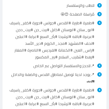
للطلب والإستفسار
مُراسلة الصفحة 😍🤩
#طمرة #طيرة #القدس #جولس #حورة #كفر_ياسيف
#ابو_سنان #ابوسنان #كابل #بيت_جن #بيت_دجن
#عرعرة #باقه #ترشيحا #بئر_السبع #عرابة #اعبلين
#نحف #المشهد #مجد_الكروم #دير_الأسد
#راس_العين #الكمانة #لفرديس #الناصرة #المغار
#رهط #شقيب_السلام #بير_المكسور
📍للحجز والاستفسار التواصل عبر الخاص
📍يوجد لدينا توصيل لمناطق القدس والضفة والداخل
🚛🚗
#طمرة #طيرة #القدس #جولس #حورة #كفر_ياسيف
#ابو_سنان #ابوسنان #كابل #بيت_جن #بيت_دجن
#عرعرة #باقه #ترشيحا #بئر_السبع #عرابة #اعبلين