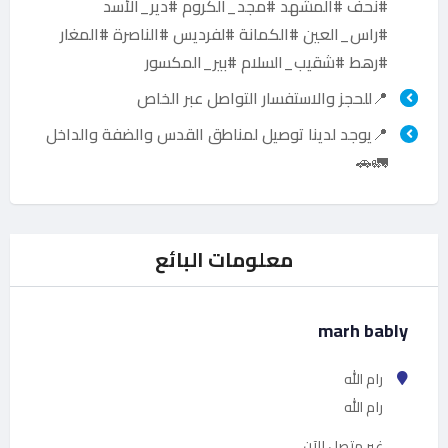
#نحف #المشهد #مجد_الكروم #دير_الأسد
#راس_العين #الكمانة #لفرديس #الناصرة #المغار
#رهط #شقيب_السلام #بير_المكسور
📍للحجز والاستفسار التواصل عبر الخاص
📍يوجد لدينا توصيل لمناطق القدس والضفة والداخل
🚛🚗
معلومات البائع
marh bably
رام الله
رام الله
غير متصل الآن