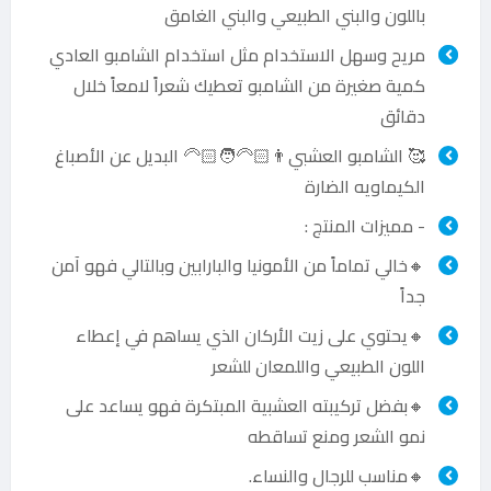
باللون والبني الطبيعي والبني الغامق
مريح وسهل الاستخدام مثل استخدام الشامبو العادي
كمية صغيرة من الشامبو تعطيك شعراً لامعاً خلال
دقائق
🥰 الشامبو العشبي👨🏻‍🦳🧑🏻‍🦳 البديل عن الأصباغ
الكيماويه الضارة
- مميزات المنتج :
🔸خالي تماماً من الأمونيا والبارابين وبالتالي فهو آمن
جداً
🔸يحتوي على زيت الأركان الذي يساهم في إعطاء
اللون الطبيعي واللمعان للشعر
🔸بفضل تركيبته العشبية المبتكرة فهو يساعد على
نمو الشعر ومنع تساقطه
🔸مناسب للرجال والنساء.