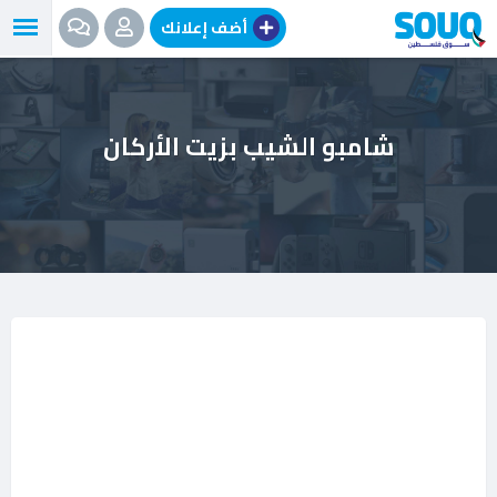
نتقل
أضف إعلانك
لى
لمحتوى
شامبو الشيب بزيت الأركان