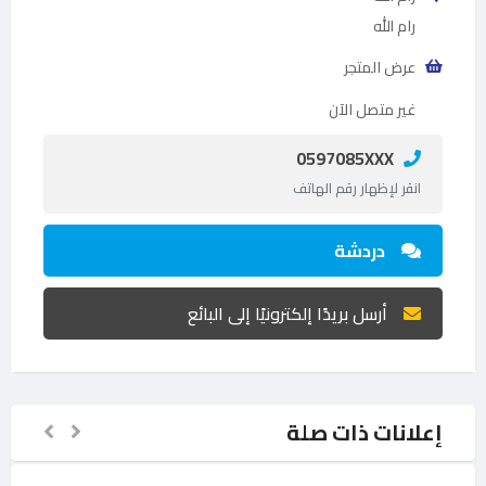
رام الله
عرض المتجر
غير متصل الآن
0597085XXX
انقر لإظهار رقم الهاتف
دردشة
أرسل بريدًا إلكترونيًا إلى البائع
إعلانات ذات صلة