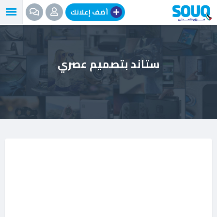
نتقل
أضف إعلانك
لى
لمحتوى
ستاند بتصميم عصري