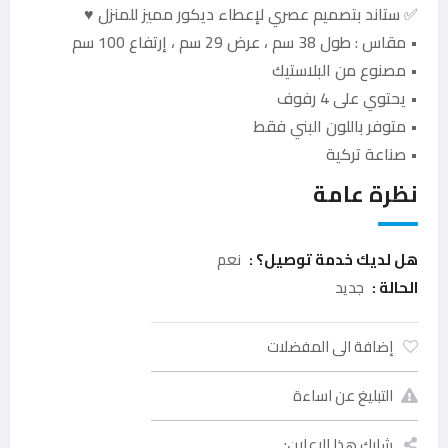
✅ ستاند بتصميم عصري لإعطاء ديكور مميز للمنزل ♥️
• مقاس : طول 38 سم ، عرض 29 سم ، إرتفاع 100 سم
• مصنوع من البلاستيك
• يحتوي على 4 رفوف
• متوفر باللون البني فقط
• صناعة تركية
نظرة عامة
هل لديك خدمة توصيل؟ :
نعم
الحالة :
جديد
إضافة الى المفضلات
التبليغ عن اساءة
شارك هذا الإعلان: