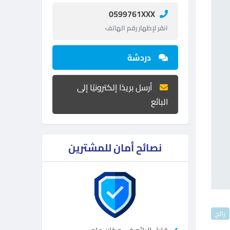
0599761XXX
انقر لإظهار رقم الهاتف
دردشة
أرسل بريدًا إلكترونيًا إلى
البائع
نصائح أمان للمشترين
رائج