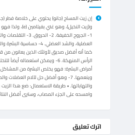
إن زيت المساج (جانو) يحتوي على خلاصة فطر (جان
و(زيت النخيل)، وهو غني بفيتامين
1- الجروح الخفيفة. 2- الحروق. 3- الت
كما أنه أفضل صديق لأولئك الذين يعانون من ق
الرأس المنهكة. 6- ويمكن استعماله أيضاً ل
أمراض البشرة؛ فهو يخلص البشرة من المشاكل 
وينعمها. 7- وهو أفضل حل لآلام العضلات و
والتهاباتها. • طريقة الاستعمال: ضع هذا الزيت
وامسحه على الجزء المصاب، وسترى أفضل النتائ
اترك تعليق