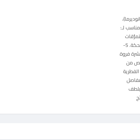
وديرما)،
 (e)، ولذا فهو مناسب لـ:
قلصات والتمزُّقات
العضلية، والشد العضلي. 4- حساسية البشرة والحكة. 5-
شرة فروة
لتخلص من
الفطرية
المفاصل
 بلطف
ج