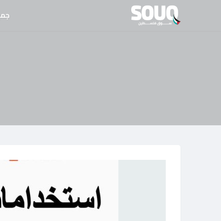
نتقل
جمي
لى
لمحتوى