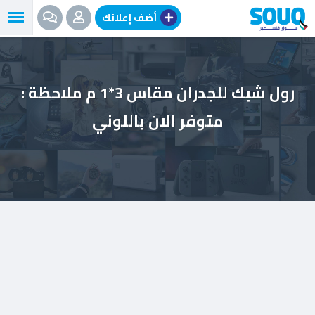
نتقل
أضف إعلانك
لى
لمحتوى
رول شبك للجدران مقاس 3*1 م ملاحظة :
متوفر الان باللوني