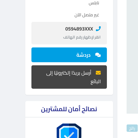
نابلس
غير متصل الآن
0594893XXX
انقر لإظهار رقم الهاتف
دردشة
أرسل بريدًا إلكترونيًا إلى
البائع
نصائح أمان للمشترين
رائج