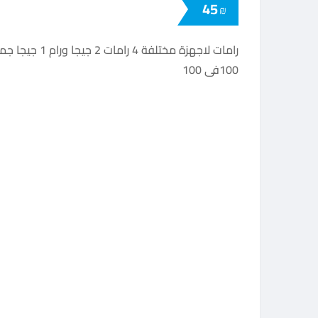
45
₪
100فى 100