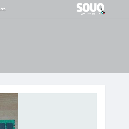
نتقل
جمي
لى
لمحتوى