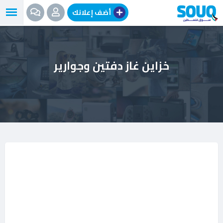
نتقل
أضف إعلانك
لى
لمحتوى
خزاين غاز دفتين وجوارير