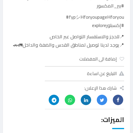
#بير_المكسور
fypシHforyoupageHforyou#
#إكسبلورexplore
📍للحجز والاستفسار التواصل عبر الخاص
📍يوجد لدينا توصيل لمناطق القدس والضفة والداخل🚛🚗
إضافة الى المفضلات
التبليغ عن اساءة
شارك هذا الإعلان:
الميزات: