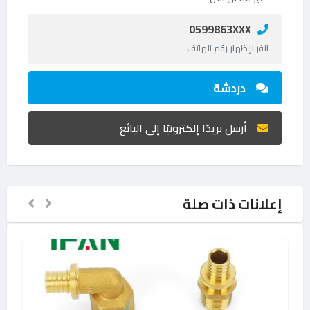
0599863XXX
انقر لإظهار رقم الهاتف
دردشة
أرسل بريدًا إلكترونيًا إلى البائع
إعلانات ذات صلة