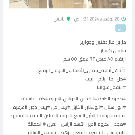
20 نوفمبر، 2024 1:21 ص
نابلس
رائج
خزاين غاز دفتين وجوارير
شايش كيسار
ارتفاع ٨٥ عرض ٩٢ عمق ٥٥ سم
#أثاث_أناقة_جمال_لأصحاب_الذوق_الرفيع
#كل_ما_يلزم_البيت
#الثقة_عنواننا
#طمرة #طيرة #القدس #جولس #حورة #كفر_ياسيف
#ابو_سنان #ابوسنان #كابل #بيت_جن #بيت_دجن #عرعرة
#باقه #ترشيحا #بئر_السبع #عرابة #اعبلين #نحف #المشهد
#مجد_الكروم #دير_الأسد #راس_العين #الكمانة
#لفرديس #الناصرة #المغار #رهط #شقيب_السلام