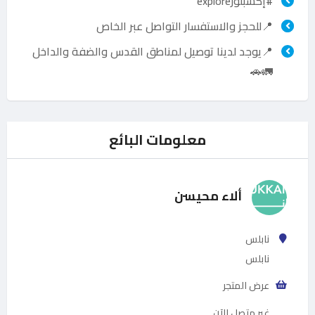
#إكسبلورexplore
📍للحجز والاستفسار التواصل عبر الخاص
📍يوجد لدينا توصيل لمناطق القدس والضفة والداخل
🚛🚗
معلومات البائع
ألاء محيسن
نابلس
نابلس
عرض المتجر
غير متصل الآن