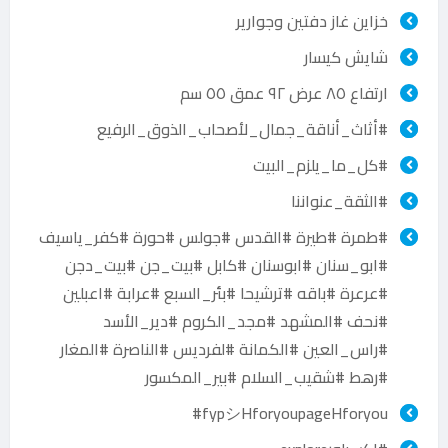
خزاين غاز دفتين وجوارير
شايش كيسار
ارتفاع ٨٥ عرض ٩٢ عمق ٥٥ سم
#أثاث_أناقة_جمال_لأصحاب_الذوق_الرفيع
#كل_ما_يلزم_البيت
#الثقة_عنواننا
#طمرة #طيرة #القدس #جولس #حورة #كفر_ياسيف
#ابو_سنان #ابوسنان #كابل #بيت_جن #بيت_دجن
#عرعرة #باقه #ترشيحا #بئر_السبع #عرابة #اعبلين
#نحف #المشهد #مجد_الكروم #دير_الأسد
#راس_العين #الكمانة #لفرديس #الناصرة #المغار
#رهط #شقيب_السلام #بير_المكسور
fypシHforyoupageHforyou#