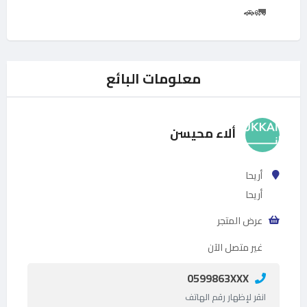
🚛🚗
معلومات البائع
ألاء محيسن
أريحا
أريحا
عرض المتجر
غير متصل الآن
0599863XXX
انقر لإظهار رقم الهاتف