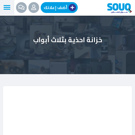
نتقل
أضف إعلانك
لى
لمحتوى
خزانة احذية بثلاث أبواب