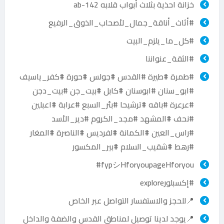
خزانة احذية بثلاث أبواب قلابه ab-142
#أثاث_أناقة_جمال_لأصحاب_الذوق_الرفيع
#كل_ما_يلزم_البيت
#الثقة_عنواننا
#طمرة #طيرة #القدس #جولس #حورة #كفر_ياسيف
#ابو_سنان #ابوسنان #كابل #بيت_جن #بيت_دجن
#عرعرة #باقه #ترشيحا #بئر_السبع #عرابة #اعبلين
#نحف #المشهد #مجد_الكروم #دير_الأسد
#راس_العين #الكمانة #لفرديس #الناصرة #المغار
#رهط #شقيب_السلام #بير_المكسور
fypシHforyoupageHforyou#
#إكسبلورexplore
📍للحجز والاستفسار التواصل عبر الخاص
📍يوجد لدينا توصيل لمناطق القدس والضفة والداخل