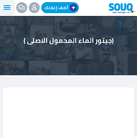
نتقل
أضف إعلانك
لى
لمحتوى
(جيتور الماء المحمول الاصلى )