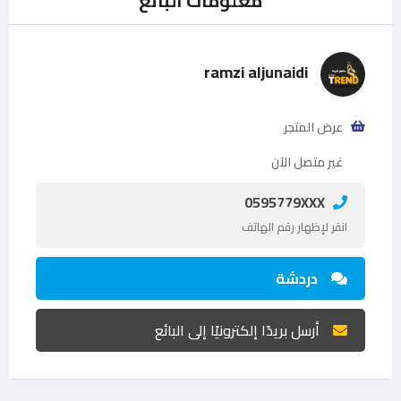
معلومات البائع
ramzi aljunaidi
عرض المتجر
غير متصل الآن
0595779XXX
انقر لإظهار رقم الهاتف
دردشة
أرسل بريدًا إلكترونيًا إلى البائع