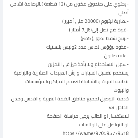
-يحتوي على صندوق مكون من (12 قطعة )بالإضافة لشاحن
أصلي
-بطارية ليثيوم (20000 ملي أمبير )
-قوة ضح تصل إلى(6ل7 أمتار )
-بربيج شفط بطول( 5متر)
-مذود برؤؤس نحاس عدد 2وليس بلاستيك
-علبة صابون
-سهل الاستخدام ولا يأخذ حيز في التخزين
يستخدم لغسيل السيارات و رش المبيدات الحشرية والزراعية
تنظيف البيوت والشبابيك لتعقيم المراكز والمؤسسات
والبيوت
خدمة التوصيل لجميع مناطق الضفة الغربية والقدس ومدن
الداخل 48
للاستفسار او الطلب يرجى مراسلة الصفحة
او التواصل على الواتساب
https://wa.me/970595779518