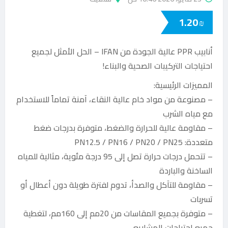
1.20
₪
أنابيب PPR عالية الجودة من IFAN – الحل الأمثل لجميع
احتياجات التركيبات الصحية والبناء!
المميزات الرئيسية:
– مصنوعة من مواد خام عالية النقاء، آمنة تماماً للاستخدام
مع مياه الشرب
– مقاومة عالية للحرارة والضغط، متوفرة بدرجات ضغط
متعددة: PN12.5 / PN16 / PN20 / PN25
– تتحمل درجات حرارة تصل إلى 95 درجة مئوية، مثالية للمياه
الساخنة والباردة
– مقاومة للتآكل والصدأ، تدوم لفترة طويلة دون أعطال أو
تسربات
– متوفرة بجميع المقاسات من 20مم إلى 160مم، لتغطية
جميع احتياجات المشاريع