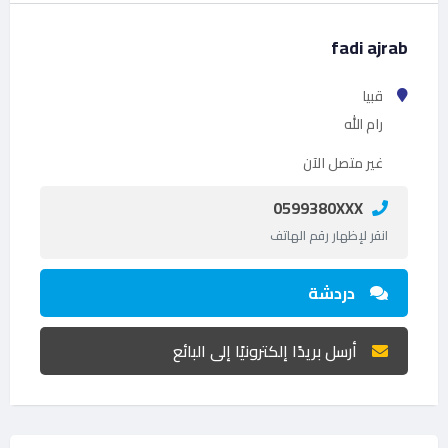
fadi ajrab
قبيا
رام الله
غير متصل الآن
0599380XXX
انقر لإظهار رقم الهاتف
دردشة
أرسل بريدًا إلكترونيًا إلى البائع