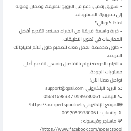
• تسويق رقمي: دعم في الترويج لتطبيقك وضمان وصوله
إلى جمهورك المستهدف.
لماذا كيوبالي؟
• خبرة واسعة: فريقنا من الخبراء مستعد لتقديم أفضل
الممارسات في تطوير التطبيقات.
• حلول مخصصة: نعمل معك لتصميم حلول تلائم احتياجاتك
الفريدة.
• التزام بالجودة: نهتم بالتفاصيل ونسعى لتقديم أعلى
مستويات الجودة.
تواصل معنا الآن!
📧 البريد الإلكتروني:
support@qpali.com
📞 الهاتف: 0599380061 / 0568169833
🌐الموقع الإلكتروني: https://ar.expertspool.net/
📱 واتساب : 00970599380061
💬 ماسنجر وفيسبوك :
https://www.facebook.com/expertspool/