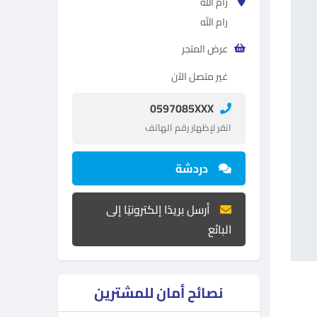
رام الله
رام الله
عرض المتجر
غير متصل الآن
0597085XXX
انقر لإظهار رقم الهاتف
دردشة
أرسل بريدًا إلكترونيًا إلى
البائع
نصائح أمان للمشترين