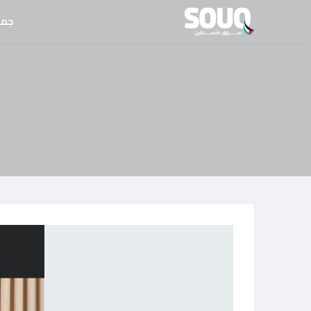
نتقل
جمي
لى
لمحتوى