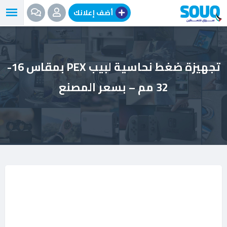
نتقل
أضف إعلانك
لى
لمحتوى
تجهيزة ضغط نحاسية لبيب PEX بمقاس 16-
32 مم – بسعر المصنع