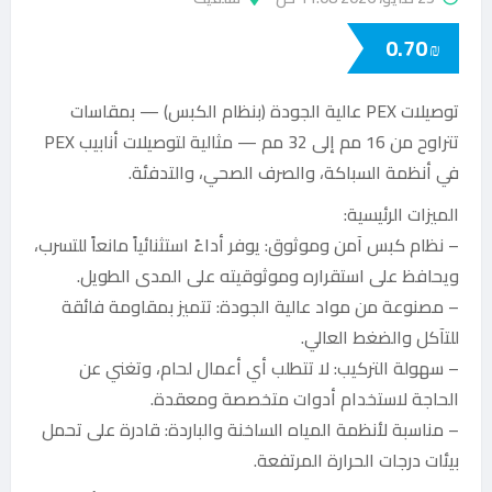
0.70
₪
توصيلات PEX عالية الجودة (بنظام الكبس) — بمقاسات
تتراوح من 16 مم إلى 32 مم — مثالية لتوصيلات أنابيب PEX
في أنظمة السباكة، والصرف الصحي، والتدفئة.
الميزات الرئيسية:
– نظام كبس آمن وموثوق: يوفر أداءً استثنائياً مانعاً للتسرب،
ويحافظ على استقراره وموثوقيته على المدى الطويل.
– مصنوعة من مواد عالية الجودة: تتميز بمقاومة فائقة
للتآكل والضغط العالي.
– سهولة التركيب: لا تتطلب أي أعمال لحام، وتغني عن
الحاجة لاستخدام أدوات متخصصة ومعقدة.
– مناسبة لأنظمة المياه الساخنة والباردة: قادرة على تحمل
بيئات درجات الحرارة المرتفعة.