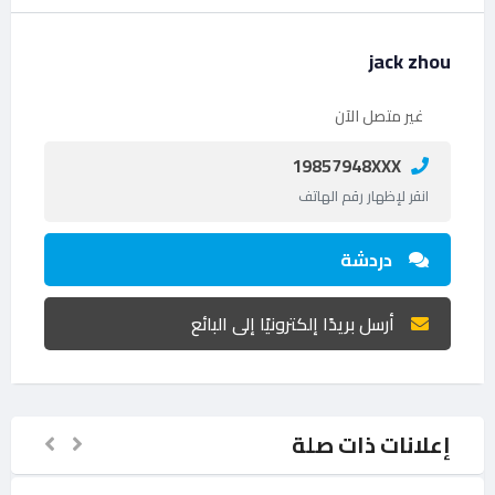
jack zhou
غير متصل الآن
19857948XXX
انقر لإظهار رقم الهاتف
دردشة
أرسل بريدًا إلكترونيًا إلى البائع
إعلانات ذات صلة