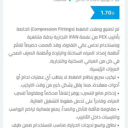
1.70
₪
تم تصنيع وصلات الضغط (Compression Fittings) الخاصة
بأنابيب PEX من علامة IFAN التجارية بدقة متناهية
وباستخدام نحاس عالي النقاوة، وقد صُممت خصيصاً لتلائم
أنظمة إمداد المياه الساخنة والباردة وأنظمة الصرف الصحي
في كل من المباني السكنية والتجارية.
الميزات الرئيسية:
• تركيب سريع بنظام الضغط: لا يتطلب أي عمليات لحام أو
أدوات معقدة، مما يقلل بشكل كبير من وقت التركيب.
• إحكام مانع للتسرب: يوفر إغلاقاً محكماً ومقاوماً لتسرب
المياه، وقادراً على تحمل ضغوط التشغيل العالية.
• مقاومة فائقة للتآكل والصدأ: يمنع بفعالية تراكم الرواسب
والترسبات داخل الأنابيب.
• نطاق واسع لدرجات الحرارة: مناسب للاستخدام ضمن طيف