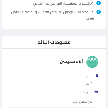
📍للحجز والاستفسار التواصل عبر الخاص
📍يوجد لدينا توصيل لمناطق القدس والضفة والداخل
🚛🚗
معلومات البائع
ألاء محيسن
جنين
جنين
عرض المتجر
غير متصل الآن