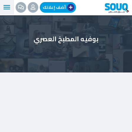
نتقل
أضف إعلانك
لى
لمحتوى
بوفيه المطبخ العصري