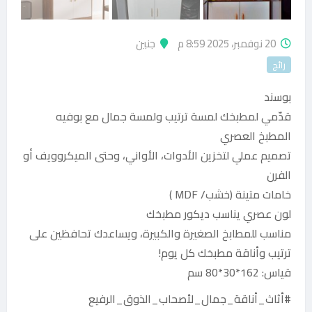
20 نوفمبر، 2025 8:59 م
جنين
رائج
بوسند
قدّمي لمطبخك لمسة ترتيب ولمسة جمال مع بوفيه
المطبخ العصري
تصميم عملي لتخزين الأدوات، الأواني، وحتى الميكروويف أو
الفرن
خامات متينة (خشب/ MDF )
لون عصري يناسب ديكور مطبخك
مناسب للمطابخ الصغيرة والكبيرة، ويساعدك تحافظين على
ترتيب وأناقة مطبخك كل يوم!
قياس: 162*30*80 سم
#أثاث_أناقة_جمال_لأصحاب_الذوق_الرفيع