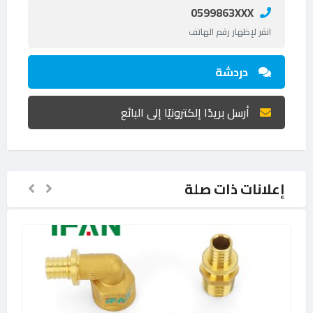
0599863XXX
انقر لإظهار رقم الهاتف
دردشة
أرسل بريدًا إلكترونيًا إلى البائع
إعلانات ذات صلة