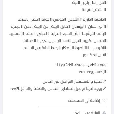
#كل_ما_يلزم_البيت
#الثقة_عنواننا
#طمرة #طيرة #القدس #جولس #حورة #كفر_ياسيف
#ابو_سنان #ابوسنان #كابل #بيت_جن #بيت_دجن #عرعرة
#باقه #ترشيحا #بئر_السبع #عرابة #اعبلين #نحف #المشهد
#مجد_الكروم #دير_الأسد #راس_العين #الكمانة
#لفرديس #الناصرة #المغار #رهط #شقيب_السلام
#بير_المكسور
fypシHforyoupageHforyou#
#إكسبلورexplore
📍للحجز والاستفسار التواصل عبر الخاص
📍يوجد لدينا توصيل لمناطق القدس والضفة والداخل🚛🚗
إضافة الى المفضلات
التبليغ عن اساءة