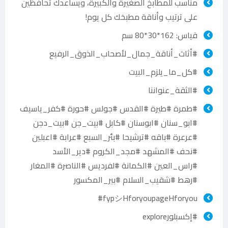
مناسب للمطابخ الصغيرة والكبيرة، ويساعدك تحافظين
على ترتيب وأناقة مطبخك كل يوم!
قياس: 162*30*80 سم
#أثاث_أناقة_جمال_لأصحاب_الذوق_الرفيع
#كل_ما_يلزم_البيت
#الثقة_عنواننا
#طمرة #طيرة #القدس #جولس #حورة #كفر_ياسيف
#ابو_سنان #ابوسنان #كابل #بيت_جن #بيت_دجن
#عرعرة #باقه #ترشيحا #بئر_السبع #عرابة #اعبلين
#نحف #المشهد #مجد_الكروم #دير_الأسد
#راس_العين #الكمانة #لفرديس #الناصرة #المغار
#رهط #شقيب_السلام #بير_المكسور
fypシHforyoupageHforyou#
#إكسبلورexplore