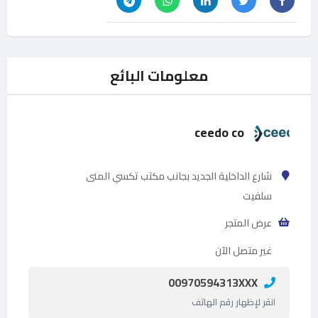
معلومات البائع
ceedo co
شارع الداخلية الجديد بجانب مكتب تكسي المنى
سلفيت
عرض المتجر
غير متصل الآن
00970594313XXX
انقر لإظهار رقم الهاتف