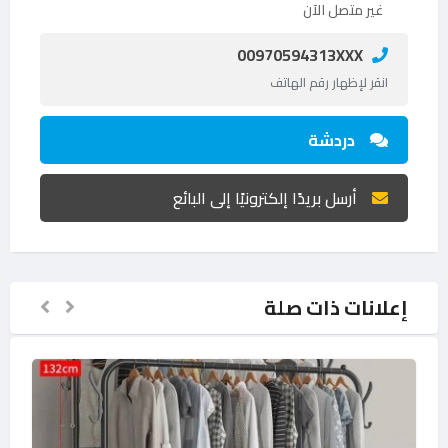
غير متصل الآن
00970594313XXX
انقر لإظهار رقم الهاتف
دردشة
أرسل بريدًا إلكترونيًا إلى البائع
إعلانات ذات صلة