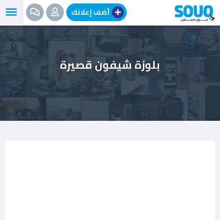
نتقل
أضف إعلانك
لى
لمحتوى
بلوزة شيفون قصيرة