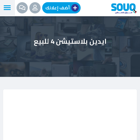
نتقل
أضف إعلانك
لى
لمحتوى
ايدين بلاستيشن 4 للبيع