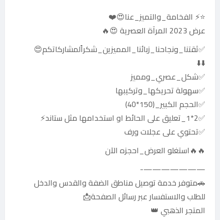
⭐️⚡️ الفخامة_والتميز_عنا😍❤️
عرض 2023 المرآة العصرية 😍🔥
✅ثقتنا_ونجاحنا_زبائنا_المميزين_شكراًلمشاركاتكم😍
⬇️⬇️
✅شكل_عصري_ومميز
✅سهولة تحريكها_وتركيبها
✅الحجم الكبير_(150*40)
✅2*1_تعليق على الحائط او استخدامها مثل ستاند⚡️
✅تحتوي على عجلات ورف
🔥🔥استغلو العرض_احجزه الآن
———————-
🚗متوفر خدمة توصيل مناطق الضفة والقدس والدخل
للطلب والاستفسار عبر رسائل الصفحة📩
المتجر الذهبي 👑