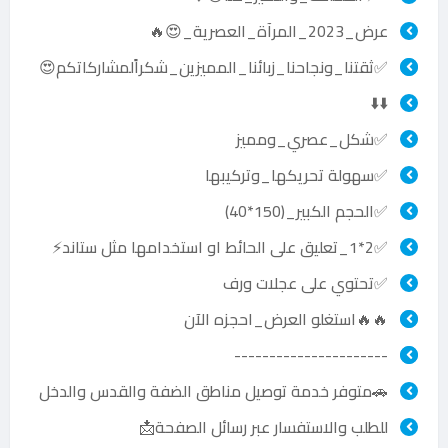
عرض_2023_المرآة_العصرية_😍🔥
✅ثقتنا_ونجاحنا_زبائنا_المميزين_شكراًلمشاركاتكم😍
⬇️⬇️
✅شكل_عصري_ومميز
✅سهولة تحريكها_وتركيبها
✅الحجم الكبير_(150*40)
✅2*1_تعليق على الحائط او استخدامها مثل ستاند⚡️
✅تحتوي على عجلات ورف
🔥🔥استغلو العرض_احجزه الآن
----------------------
🚗متوفر خدمة توصيل مناطق الضفة والقدس والدخل
للطلب والاستفسار عبر رسائل الصفحة📩