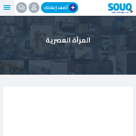
نتقل
أضف إعلانك
لى
لمحتوى
المرآة العصرية