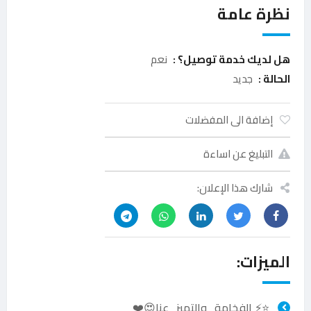
نظرة عامة
هل لديك خدمة توصيل؟ :
نعم
الحالة :
جديد
إضافة الى المفضلات
التبليغ عن اساءة
شارك هذا الإعلان:
الميزات:
⭐️⚡️ الفخامة_والتميز_عنا😍❤️