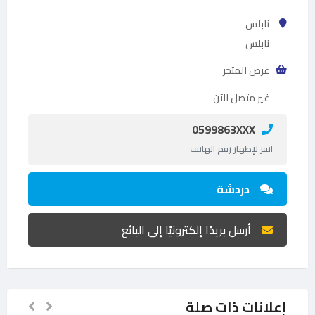
نابلس
نابلس
عرض المتجر
غير متصل الآن
0599863XXX
انقر لإظهار رقم الهاتف
دردشة
أرسل بريدًا إلكترونيًا إلى البائع
إعلانات ذات صلة