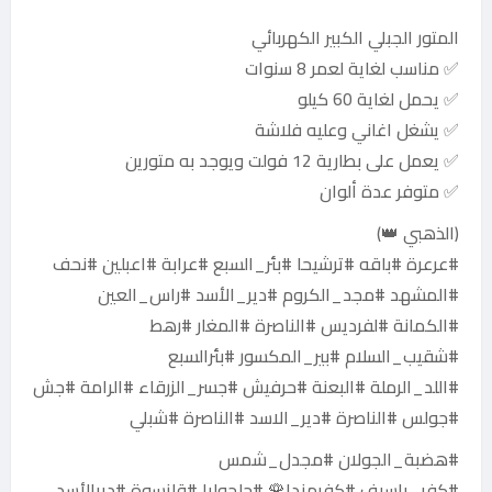
المتور الجبلي الكبير الكهربائي
✅ مناسب لغاية لعمر 8 سنوات
✅ يحمل لغاية 60 كيلو
✅ يشغل اغاني وعليه فلاشة
✅ يعمل على بطارية 12 فولت ويوجد به متورين
✅ متوفر عدة ألوان
(الذهبي 👑)
#عرعرة #باقه #ترشيحا #بئر_السبع #عرابة #اعبلين #نحف
#المشهد #مجد_الكروم #دير_الأسد #راس_العين
#الكمانة #لفرديس #الناصرة #المغار #رهط
#شقيب_السلام #بير_المكسور #بئرالسبع
#اللد_الرملة #البعنة #حرفيش #جسر_الزرقاء #الرامة #جش
#جولس #الناصرة #دير_الاسد #الناصرة #شبلي
#هضبة_الجولان #مجدل_شمس
#كفر_ياسيف #كفرمندا🌹 #جلجوليا #قلنسوة #ديرالأسد