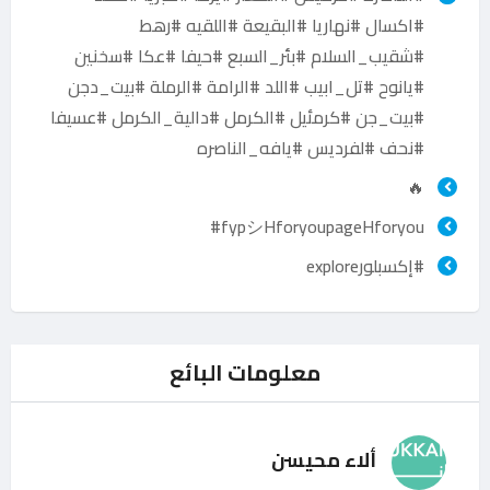
#اكسال #نهاريا #البقيعة #اللقيه #رهط
#شقيب_السلام #بئر_السبع #حيفا #عكا #سخنين
#يانوح #تل_ابيب #اللد #الرامة #الرملة #بيت_دجن
#بيت_جن #كرمئيل #الكرمل #دالية_الكرمل #عسيفا
#نحف #لفرديس #يافه_الناصره
🔥
fypシHforyoupageHforyou#
#إكسبلورexplore
معلومات البائع
ألاء محيسن