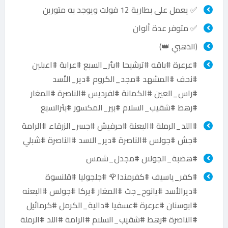
✅ يعمل على بطارية 12 فولت ويوجد به متورين
✅ متوفر عدة ألوان
(الذهبي 👑)
#عرعرة #باقه #ترشيحا #بئر_السبع #عرابة #اعبلين
#نحف #المشهد #مجد_الكروم #دير_الأسد
#راس_العين #الكمانة #لفرديس #الناصرة #المغار
#رهط #شقيب_السلام #بير_المكسور #بئرالسبع
#اللد_الرملة #البعنة #حرفيش #جسر_الزرقاء #الرامة
#جش #جولس #الناصرة #دير_الاسد #الناصرة #شبلي
#هضبة_الجولان #مجدل_شمس
#كفر_ياسيف #كفرمندا🌹 #جلجوليا #قلنسوة
#ديرالأسد #يانوح_جث #المغار #يركا #جولس #البعنه
#ابوسنان #عرعرة #عسفيا #دالية_الكرمل #كرمائيل
#الناصرة #رهط #شقيب_السلام #الرامة #اللد #الرملة