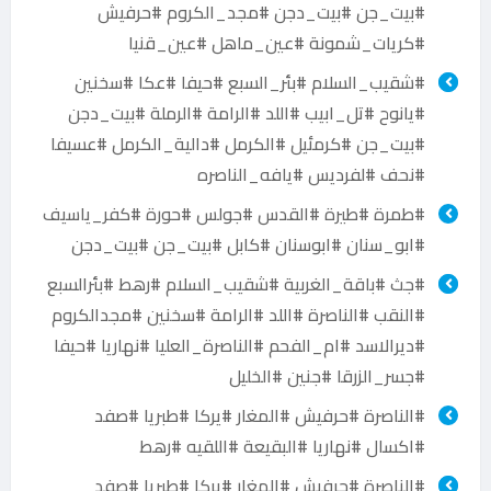
#بيت_جن #بيت_دجن #مجد_الكروم #حرفيش
#كريات_شمونة #عين_ماهل #عين_قنيا
#شقيب_السلام #بئر_السبع #حيفا #عكا #سخنين
#يانوح #تل_ابيب #اللد #الرامة #الرملة #بيت_دجن
#بيت_جن #كرمئيل #الكرمل #دالية_الكرمل #عسيفا
#نحف #لفرديس #يافه_الناصره
#طمرة #طيرة #القدس #جولس #حورة #كفر_ياسيف
#ابو_سنان #ابوسنان #كابل #بيت_جن #بيت_دجن
#جث #باقة_الغربية #شقيب_السلام #رهط #بئرالسبع
#النقب #الناصرة #اللد #الرامة #سخنين #مجدالكروم
#ديرالاسد #ام_الفحم #الناصرة_العليا #نهاريا #حيفا
#جسر_الزرقا #جنين #الخليل
#الناصرة #حرفيش #المغار #يركا #طبريا #صفد
#اكسال #نهاريا #البقيعة #اللقيه #رهط
#الناصرة #حرفيش #المغار #يركا #طبريا #صفد