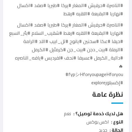
#الناصرة #حرفيش #المغار #يركا #طبريا #صفد #اكسال
#نهاريا #البقيعة #اللقيه #رهط
#الناصرة #حرفيش #المغار #يركا #طبريا #صفد #اكسال
#نهاريا #البقيعة #اللقيه #رهط #شقيب_السلام #بئر_السبع
#حيفا #عكا #سخنين #يانوح #تل_ابيب #اللد #الرامة
#الرملة #بيت_دجن #بيت_جن #كرمئيل #الكرمل
#دالية_الكرمل #عسيفا #نحف #لفرديس #يافه_الناصره
🔥
fypシHforyoupageHforyou#
#إكسبلورexplore
نظرة عامة
هل لديك خدمة توصيل؟ :
نعم
النوع :
اكس بوكس
الحالة :
جديد