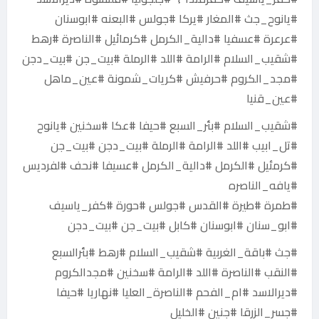
#يانوح_جث #المغار #يركا #جولس #البعنه #ابوسنان
#عرعرة #عسفيا #دالية_الكرمل #كرمائيل #الناصرة #رهط
#شقيب_السلام #الرامة #اللد #الرملة #بيت_جن #بيت_دجن
#مجد_الكروم #حرفيش #كريات_شمونة #عين_ماهل
#عين_قنيا
#شقيب_السلام #بئر_السبع #حيفا #عكا #سخنين #يانوح
#تل_ابيب #اللد #الرامة #الرملة #بيت_دجن #بيت_جن
#كرمئيل #الكرمل #دالية_الكرمل #عسيفا #نحف #لفرديس
#يافه_الناصره
#طمرة #طيرة #القدس #جولس #حورة #كفر_ياسيف
#ابو_سنان #ابوسنان #كابل #بيت_جن #بيت_دجن
#جث #باقة_الغربية #شقيب_السلام #رهط #بئرالسبع
#النقب #الناصرة #اللد #الرامة #سخنين #مجدالكروم
#ديرالاسد #ام_الفحم #الناصرة_العليا #نهاريا #حيفا
#جسر_الزرقا #جنين #الخليل