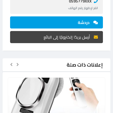
0595779XXX
انقر لإظهار رقم الهاتف
دردشة
أرسل بريدًا إلكترونيًا إلى البائع
إعلانات ذات صلة