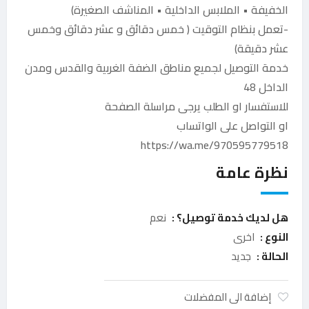
الخفيفة • الملابس الداخلية • المناشف الصغيرة)
-تعمل بنظام التوقيت ( خمس دقائق و عشر دقائق وخمس
عشر دقيقة)
خدمة التوصيل لجميع مناطق الضفة الغربية والقدس ومدن
الداخل 48
للاستفسار او الطلب يرجى مراسلة الصفحة
او التواصل على الواتساب
https://wa.me/970595779518
نظرة عامة
هل لديك خدمة توصيل؟ :
نعم
النوع :
اخرى
الحالة :
جديد
إضافة الى المفضلات