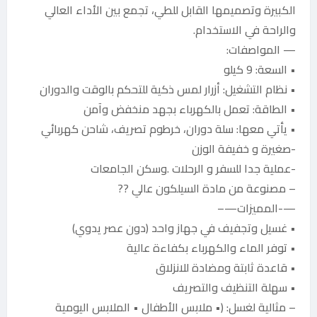
الكبيرة وتصميمها القابل للطي، تجمع بين الأداء العالي
والراحة في الاستخدام.
— المواصفات:
• السعة: 9 كيلو
• نظام التشغيل: أزرار لمس ذكية للتحكم بالوقت والدوران
• الطاقة: تعمل بالكهرباء بجهد منخفض وآمن
• يأتي معها: سلة دوران، خرطوم تصريف، شاحن كهربائي
-صغيرة و خفيفة الوزن
-عملية جدا للسفر و الرحلات .وسكن الجامعات
– مصنوعة من مادة السيلكون عالي ??
—-المميزات—–
• غسيل وتجفيف في جهاز واحد (دون عصر يدوي)
• توفر الماء والكهرباء بكفاءة عالية
• قاعدة ثابتة ومضادة للانزلاق
• سهلة التنظيف والتصريف
– مثالية لغسل: (• ملابس الأطفال • الملابس اليومية