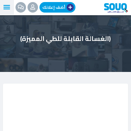
نتقل
أضف إعلانك
لى
لمحتوى
(الغسالة القابلة للطي المميزة)