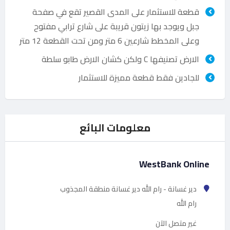
قطعة للاستثمار على المدى القصير تقع في صفحة
جبل ويوجد بها زيتون قريبة على شارع ترابي مفتوح
وعلى المخطط شارعين 6 متر ومن تحت القطعة 12 متر
الارض تصنيفها C ولكن كشان الارض طابو سلطة
للجادين فقط قطعة مميزة للاستثمار
معلومات البائع
WestBank Online
دير غسانة - رام الله دير غسانة منطقة المجذوب
رام الله
غير متصل الآن