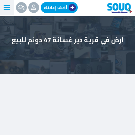
نتقل
أضف إعلانك
لى
لمحتوى
ارض في قرية دير غسانة 47 دونم للبيع