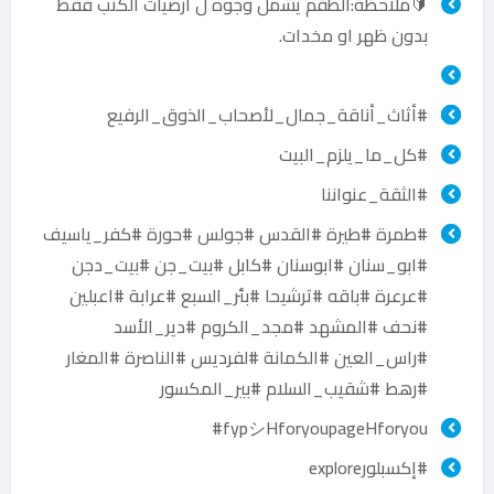
‏🔰ملاحظة:الطقم يشمل وجوه ل أرضيات الكنب فقط
بدون ظهر او مخدات.
#أثاث_أناقة_جمال_لأصحاب_الذوق_الرفيع
#كل_ما_يلزم_البيت
#الثقة_عنواننا
#طمرة #طيرة #القدس #جولس #حورة #كفر_ياسيف
#ابو_سنان #ابوسنان #كابل #بيت_جن #بيت_دجن
#عرعرة #باقه #ترشيحا #بئر_السبع #عرابة #اعبلين
#نحف #المشهد #مجد_الكروم #دير_الأسد
#راس_العين #الكمانة #لفرديس #الناصرة #المغار
#رهط #شقيب_السلام #بير_المكسور
fypシHforyoupageHforyou#
#إكسبلورexplore