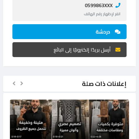
0599863XXX
انقر لإظهار رقم الهاتف
دردشة
أرسل بريدًا إلكترونيًا إلى البائع
إعلانات ذات صلة