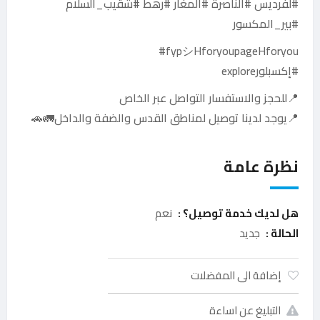
#لفرديس #الناصرة #المغار #رهط #شقيب_السلام
#بير_المكسور
fypシHforyoupageHforyou#
#إكسبلورexplore
📍للحجز والاستفسار التواصل عبر الخاص
📍يوجد لدينا توصيل لمناطق القدس والضفة والداخل🚛🚗
نظرة عامة
هل لديك خدمة توصيل؟ :
نعم
الحالة :
جديد
إضافة الى المفضلات
التبليغ عن اساءة