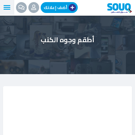
نتقل
أضف إعلانك
لى
لمحتوى
أطقم وجوه الكنب