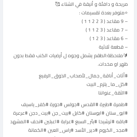
مريحة و دافئة و أنيقة في الشتاء 🥰
⭐️متوفر بعدة تقسيمات :
– 9 مقاعد ( 3 2 2 1 1 )
– 7 مقاعد ( 3 2 1 1 )
– 6 مقاعد ( 3 2 1 )
– قطعة ثلاثية
‏🔰ملاحظة:الطقم يشمل وجوه ل أرضيات الكنب فقط بدون
ظهر او مخدات.
#أثاث_أناقة_جمال_لأصحاب_الذوق_الرفيع
#كل_ما_يلزم_البيت
#الثقة_عنواننا
#طمرة #طيرة #القدس #جولس #حورة #كفر_ياسيف
#ابو_سنان #ابوسنان #كابل #بيت_جن #بيت_دجن #عرعرة
#باقه #ترشيحا #بئر_السبع #عرابة #اعبلين #نحف #المشهد
#مجد_الكروم #دير_الأسد #راس_العين #الكمانة