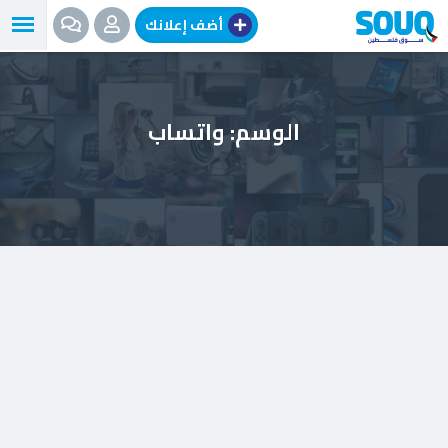
نتقل
أضف إعلانك
لى
لمحتوى
الوسم:
واتساب