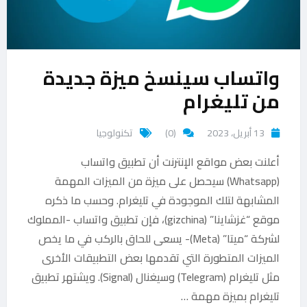
واتساب سينسخ ميزة جديدة
من تليغرام
13 أبريل، 2023
(0)
تكنولوجيا
أعلنت بعض مواقع الإنترنت أن تطبيق واتساب
(Whatsapp) سيحصل على ميزة من الميزات المهمة
المشابهة لتلك الموجودة في تليغرام. وحسب ما ذكره
موقع “غزشاينا” (gizchina)، فإن تطبيق واتساب -المملوك
لشركة “ميتا” (Meta)- يسعى للحاق بالركب في ما يخص
الميزات المتطورة التي تقدمها بعض التطبيقات الأخرى
مثل تليغرام (Telegram) وسيغنال (Signal). ويشتهر تطبيق
تليغرام بميزة مهمة …