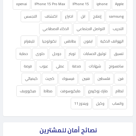
openai
IPhone 15 Pro Max
IPhone 15
iphone
Apple
samsung
إصلاح
ابل
اختراع
اكتشاف
التجسس
التدريب
التواصل الاجتماعي
الذكاء الاصطناعي
الهواتف الذكية
ايفون
بطاطس
تكنولوجيا
تليغرام
تنسيق
توثيق الحسابات
تويتر
جوجل
حلوى
حماية
سامسونج
شهادات
صدفة
عملي
عيوب
فرصة
فرن
فلسطين
فنيين
فيسبوك
كبريت
كيميائي
لنظام
مارك زوكربيرغ
مايكروسوفت
مطاط
ميكروويف
واتساب
وكيل
ويندوز 11
نصائح أمان للمشترين