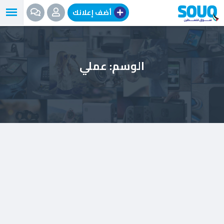
نتقل
أضف إعلانك
لى
لمحتوى
الوسم:
عملي