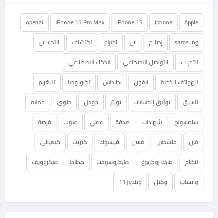
openai
IPhone 15 Pro Max
IPhone 15
iphone
Apple
samsung
إصلاح
ابل
اختراع
اكتشاف
التجسس
التدريب
التواصل الاجتماعي
الذكاء الاصطناعي
الهواتف الذكية
ايفون
بطاطس
تكنولوجيا
تليغرام
تنسيق
توثيق الحسابات
تويتر
جوجل
حلوى
حماية
سامسونج
شهادات
صدفة
عملي
عيوب
فرصة
فرن
فلسطين
فنيين
فيسبوك
كبريت
كيميائي
لنظام
مارك زوكربيرغ
مايكروسوفت
مطاط
ميكروويف
واتساب
وكيل
ويندوز 11